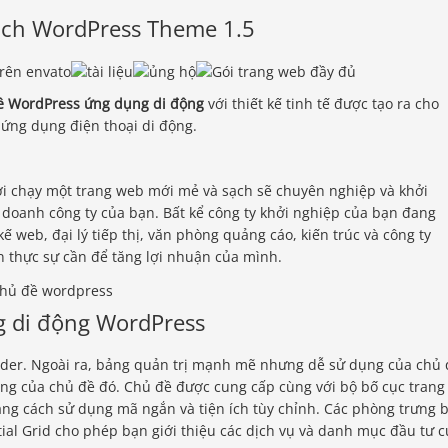
ách WordPress Theme 1.5
ề WordPress ứng dụng di động
với thiết kế tinh tế được tạo ra cho
 ứng dụng điện thoại di động.
ởi chạy một trang web mới mẻ và sạch sẽ chuyên nghiệp và khởi
 doanh công ty của bạn. Bất kể công ty khởi nghiệp của bạn đang
ế web, đại lý tiếp thị, văn phòng quảng cáo, kiến ​​trúc và công ty
n thực sự cần để tăng lợi nhuận của mình.
g di động WordPress
der. Ngoài ra, bảng quản trị mạnh mẽ nhưng dễ sử dụng của chủ 
ang của chủ đề đó. Chủ đề được cung cấp cùng với bộ bố cục trang
ằng cách sử dụng mã ngắn và tiện ích tùy chỉnh. Các phòng trưng 
ial Grid cho phép bạn giới thiệu các dịch vụ và danh mục đầu tư 