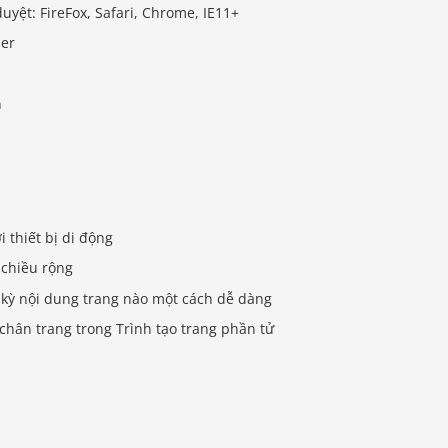
uyệt: FireFox, Safari, Chrome, IE11+
der
h
 thiết bị di động
 chiều rộng
t kỳ nội dung trang nào một cách dễ dàng
chân trang trong Trình tạo trang phần tử