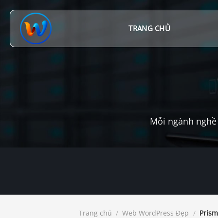
Chuyển
đến
nội
TRANG CHỦ
dung
Mỗi ngành nghề 
Trang chủ
/
Web WordPress Đẹp
/
Prism