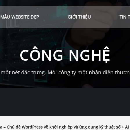
MẪU WEBSITE ĐẸP
GIỚI THIỆU
TIN 
CÔNG NGHỆ
một nét đặc trưng. Mỗi công ty một nhận diện thương 
a – Chủ đề WordPress về khởi nghiệp và ứng dụng kỹ thuật số + AI