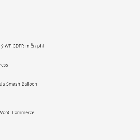
g ý WP GDPR miễn phí
ress
của Smash Balloon
 WooC Commerce