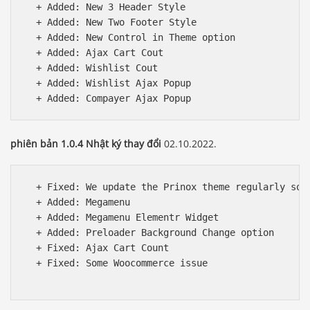
  + Added: New 3 Header Style

  + Added: New Two Footer Style

  + Added: New Control in Theme option

  + Added: Ajax Cart Cout

  + Added: Wishlist Cout

  + Added: Wishlist Ajax Popup

phiên bản 1.0.4 Nhật ký thay đổi
02.10.2022.
  + Fixed: We update the Prinox theme regularly so w
  + Added: Megamenu

  + Added: Megamenu Elementr Widget

  + Added: Preloader Background Change option

  + Fixed: Ajax Cart Count

  + Fixed: Some Woocommerce issue
