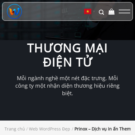
Chuyển
đến
▼
nội
dung
THƯƠNG MẠI
ĐIỆN TỬ
Mỗi ngành nghề một nét đặc trưng. Mỗi
công ty một nhận diện thương hiệu riêng
biệt.
Trang chủ
/
Web WordPress Đẹp
/
Prinox – Dịch vụ in ấn Theme