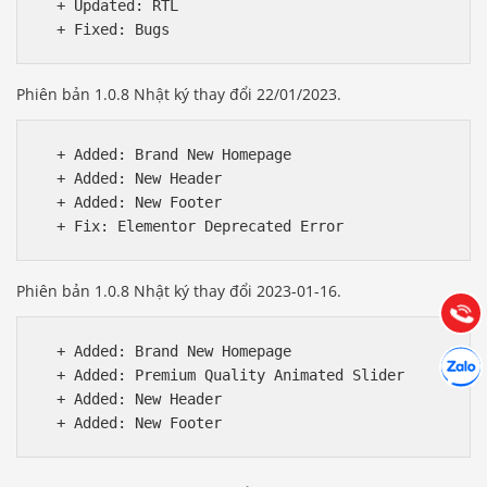
  + Updated: RTL

Phiên bản 1.0.8 Nhật ký thay đổi 22/01/2023.
  + Added: Brand New Homepage

  + Added: New Header

Báo giá & Đặt hàng:
  + Added: New Footer

0903.976.769
Hướng dẫn & Hỗ trợ:
(028) 22.166.144
Phiên bản 1.0.8 Nhật ký thay đổi 2023-01-16.
Tư vấn
Gọi cho
  + Added: Brand New Homepage

Hợp tác
Chát cù
  + Added: Premium Quality Animated Slider

  + Added: New Header
