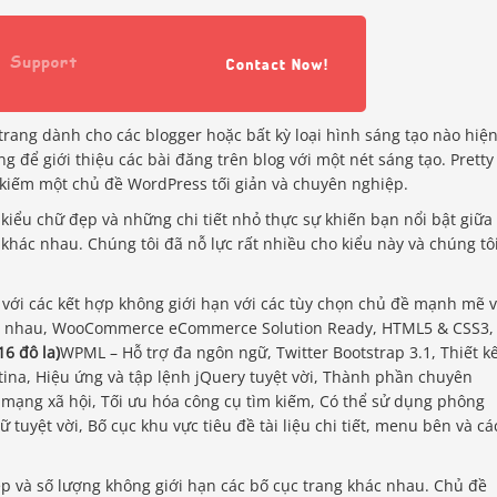
trang dành cho các blogger hoặc bất kỳ loại hình sáng tạo nào hiệ
 để giới thiệu các bài đăng trên blog với một nét sáng tạo. Pretty 
kiếm một chủ đề WordPress tối giản và chuyên nghiệp.
ới kiểu chữ đẹp và những chi tiết nhỏ thực sự khiến bạn nổi bật giữa
 khác nhau. Chúng tôi đã nỗ lực rất nhiều cho kiểu này và chúng tô
o với các kết hợp không giới hạn với các tùy chọn chủ đề mạnh mẽ 
hác nhau, WooCommerce eCommerce Solution Ready, HTML5 & CSS3,
 16 đô la)
WPML – Hỗ trợ đa ngôn ngữ, Twitter Bootstrap 3.1, Thiết k
ina, Hiệu ứng và tập lệnh jQuery tuyệt vời, Thành phần chuyên
i mạng xã hội, Tối ưu hóa công cụ tìm kiếm, Có thể sử dụng phông
uyệt vời, Bố cục khu vực tiêu đề tài liệu chi tiết, menu bên và cá
p và số lượng không giới hạn các bố cục trang khác nhau. Chủ đề