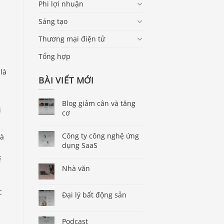
Phi lợi nhuận
Sáng tạo
Thương mại điện tử
Tổng hợp
n
là
BÀI VIẾT MỚI
Blog giảm cân và tăng
i
cơ
Công ty công nghệ ứng
và
dụng SaaS
ế
Nhà văn
c
Đại lý bất động sản
Podcast