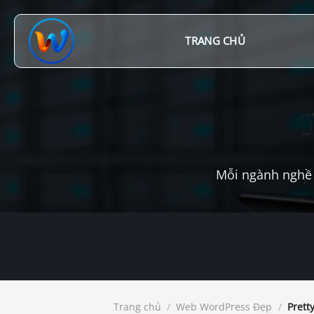
Chuyển
đến
nội
TRANG CHỦ
dung
Mỗi ngành nghề 
Trang chủ
/
Web WordPress Đẹp
/
Prett