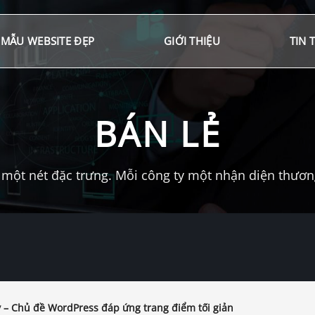
MẪU WEBSITE ĐẸP
GIỚI THIỆU
TIN 
BÁN LẺ
một nét đặc trưng. Mỗi công ty một nhận diện thương 
y – Chủ đề WordPress đáp ứng trang điểm tối giản