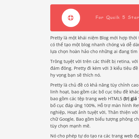
Pretty là một khái niệm Blog mới hợp thời 
có thể tạo một blog nhanh chóng và dễ dàng
lựa chọn hoàn hảo cho những ai đang tìm 
Trông tuyệt vời trên các thiết bị retina, v
đám đông. Pretty đi kèm với 3 kiểu tiêu đề
hy vọng bạn sẽ thích nó.
Pretty là chủ đề có khả năng tùy chỉnh ca
linh hoạt, bao gồm các bố cục tiêu đề k
bao gồm các tệp trang web HTML5
(trị giá
bố cục đáp ứng 100%, Hỗ trợ màn hình Ret
nghiệp, Hoạt ảnh tuyệt vời, Thân thiện vớ
chữ Google, Bao gồm biểu tượng phông chữ t
tùy chọn mạnh mẽ.
Nó cho phép tự do tạo ra các trang web đẹ