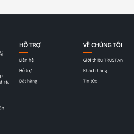
HỖ TRỢ
VỀ CHÚNG TÔI
Ai
Liên hệ
Giới thiệu TRUST.vn
Hỗ trợ
Khách hàng
p –
Đặt hàng
Tin tức
á rẻ,
ân