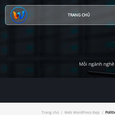
Chuyển
đến
nội
TRANG CHỦ
dung
Mỗi ngành nghề 
Trang chủ
/
Web WordPress Đẹp
/
Politi