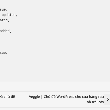
ue.

 updated,

ated,

added,

ue.

và chủ đề
Veggie | Chủ đề WordPress cho cửa hàng rau
và trái cây