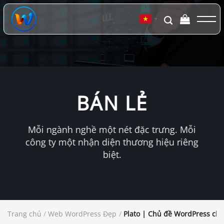
Chuyển
đến
▼
nội
dung
BÁN LẺ
Mỗi ngành nghề một nét đặc trưng. Mỗi
công ty một nhận diện thương hiệu riêng
biệt.
Trang chủ
/
Web WordPress Đẹp
/
Plato | Chủ đề WordPress ch