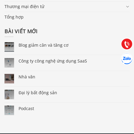
Thương mại điện tử
Báo giá & Đặt hàng:
0903.976.769
Tổng hợp
BÀI VIẾT MỚI
Hướng dẫn & Hỗ trợ:
(028) 22.166.144
Tư vấn
Gọi cho
Blog giảm cân và tăng cơ
Hợp tác
Chát cù
Công ty công nghệ ứng dụng SaaS
Nhà văn
Đại lý bất động sản
Podcast