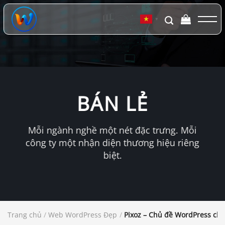
Chuyển
đến
▼
nội
dung
BÁN LẺ
Mỗi ngành nghề một nét đặc trưng. Mỗi
công ty một nhận diện thương hiệu riêng
biệt.
Trang chủ
/
Web WordPress Đẹp
/
Pixoz – Chủ đề WordPress cho