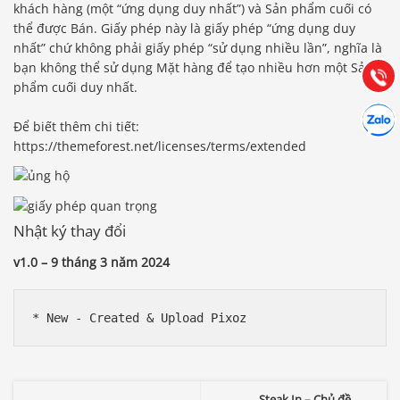
khách hàng (một “ứng dụng duy nhất”) và Sản phẩm cuối có
thể được Bán. Giấy phép này là giấy phép “ứng dụng duy
Hướng dẫn & Hỗ trợ:
nhất” chứ không phải giấy phép “sử dụng nhiều lần”, nghĩa là
(028) 22.166.144
Tư vấn
bạn không thể sử dụng Mặt hàng để tạo nhiều hơn một Sản
Gọi cho
phẩm cuối duy nhất.
Hợp tác
Chát cù
Để biết thêm chi tiết:
https://themeforest.net/licenses/terms/extended
Nhật ký thay đổi
v1.0 – 9 tháng 3 năm 2024
* New - Created & Upload Pixoz
Steak In – Chủ đề