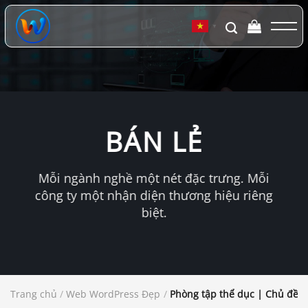
Chuyển
đến
▼
nội
dung
BÁN LẺ
Mỗi ngành nghề một nét đặc trưng. Mỗi
công ty một nhận diện thương hiệu riêng
biệt.
Trang chủ
/
Web WordPress Đẹp
/
Phòng tập thể dục | Chủ đề W