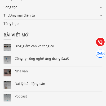
Sáng tạo
Báo giá & Đặt hàng:
Thương mại điện tử
0903.976.769
Tổng hợp
Hướng dẫn & Hỗ trợ:
BÀI VIẾT MỚI
(028) 22.166.144
Tư vấn
Gọi cho
Blog giảm cân và tăng cơ
Hợp tác
Chát cù
Công ty công nghệ ứng dụng SaaS
Nhà văn
Đại lý bất động sản
Podcast