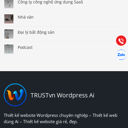
Công ty công nghệ ứng dụng SaaS
Báo giá & Đặt hàng:
0903.976.769
Nhà văn
Hướng dẫn & Hỗ trợ:
Đại lý bất động sản
(028) 22.166.144
Tư vấn
Gọi cho
Podcast
Hợp tác
Chát cù
TRUSTvn Wordpress Ai
Thiết kế website Wordpress chuyên nghiệp – Thiết kế web
dùng Ai – Thiết kế website giá rẻ, đẹp.