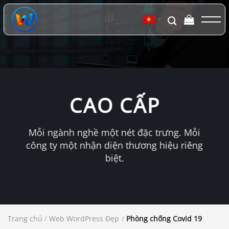
Chuyển
đến
▼
nội
dung
CAO CẤP
Mỗi ngành nghề một nét đặc trưng. Mỗi
công ty một nhận diện thương hiệu riêng
biệt.
Trang chủ
/
Web WordPress Đẹp
/
Phòng chống Covid 19