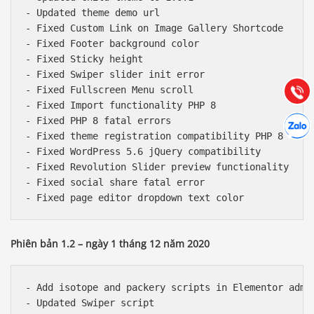
Báo giá & Đặt hàng:
- Updated theme demo url

0903.976.769
- Fixed Custom Link on Image Gallery Shortcode

- Fixed Footer background color

- Fixed Sticky height

Hướng dẫn & Hỗ trợ:
- Fixed Swiper slider init error

(028) 22.166.144
Tư vấn
Gọi cho
- Fixed Fullscreen Menu scroll

- Fixed Import functionality PHP 8

Hợp tác
- Fixed PHP 8 fatal errors

Chát cù
- Fixed theme registration compatibility PHP 8

- Fixed WordPress 5.6 jQuery compatibility

- Fixed Revolution Slider preview functionality

- Fixed social share fatal error

Phiên bản 1.2 – ngày 1 tháng 12 năm 2020
- Add isotope and packery scripts in Elementor admin
- Updated Swiper script
