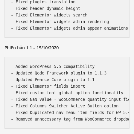
- Fixed plugins translation

- Fixed header dynamic height

- Fixed Elementor widgets search

- Fixed Elementor widgets admin rendering

Phiên bản 1.1 – 15/10/2020
- Added WordPress 5.5 compatibility

- Updated Qode Framework plugin to 1.1.3

- Updated Pearce Core plugin to 1.1

- Fixed Elementor fields import

- Fixed custom font global option functionality

- Fixed NaN value - WooCommerce quantity input field
- Fixed Columns Switcher Active Button option

- Fixed Duplicated nav menu item fields for WP 5.4 (