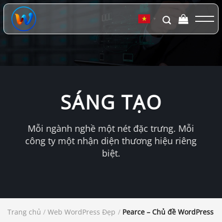
Chuyển
đến
▼
nội
dung
SÁNG TẠO
Mỗi ngành nghề một nét đặc trưng. Mỗi
công ty một nhận diện thương hiệu riêng
biệt.
Trang chủ
/
Web WordPress Đẹp
/
Pearce – Chủ đề WordPress d