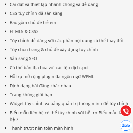
Cài đặt và thiết lập nhanh chóng và dễ dàng
CSS tùy chỉnh đã sẵn sàng
Bao gồm chủ đề trẻ em
HTML5 & CSS3
Tùy chỉnh dễ dàng với các phần nội dung có thể thay đổi
Tùy chọn trang & chủ đề xây dựng tùy chỉnh
Sẵn sàng SEO
Có thể bản địa hóa với các tệp dịch .pot
Báo giá & Đặt hàng:
Hỗ trợ mở rộng plugin đa ngôn ngữ WPML
0903.976.769
Định dạng bài đăng khác nhau
Trang không giới hạn
Hướng dẫn & Hỗ trợ:
Widget tùy chỉnh và bảng quản trị thông minh để tùy chỉnh
(028) 22.166.144
Tư vấn
Gọi cho
Biểu mẫu liên hệ có thể tùy chỉnh với hỗ trợ Biểu mẫu liên
hệ 7
Hợp tác
Chát cù
Thanh trượt nền toàn màn hình