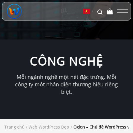
Chuyển
đến
▼
nội
dung
CÔNG NGHỆ
Mỗi ngành nghề một nét đặc trưng. Mỗi
công ty một nhận diện thương hiệu riêng
biệt.
Trang chủ
/
Web WordPress Đẹp
/
Oxion – Chủ đề WordPress về 