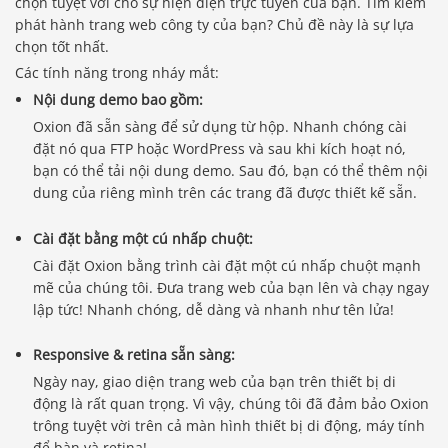
chọn tuyệt vời cho sự hiện diện trực tuyến của bạn. Tìm kiếm
phát hành trang web công ty của bạn? Chủ đề này là sự lựa
chọn tốt nhất.
Các tính năng trong nháy mắt:
Nội dung demo bao gồm:
Oxion đã sẵn sàng để sử dụng từ hộp. Nhanh chóng cài
đặt nó qua FTP hoặc WordPress và sau khi kích hoạt nó,
bạn có thể tải nội dung demo. Sau đó, bạn có thể thêm nội
dung của riêng mình trên các trang đã được thiết kế sẵn.
Cài đặt bằng một cú nhấp chuột:
Cài đặt Oxion bằng trình cài đặt một cú nhấp chuột mạnh
mẽ của chúng tôi. Đưa trang web của bạn lên và chạy ngay
lập tức! Nhanh chóng, dễ dàng và nhanh như tên lửa!
Responsive & retina sẵn sàng:
Ngày nay, giao diện trang web của bạn trên thiết bị di
động là rất quan trọng. Vì vậy, chúng tôi đã đảm bảo Oxion
trông tuyệt vời trên cả màn hình thiết bị di động, máy tính
để bàn và retina!