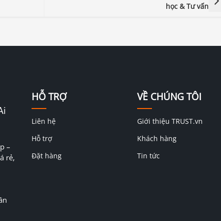
học & Tư vấn
HỖ TRỢ
VỀ CHÚNG TÔI
Ai
Liên hệ
Giới thiệu TRUST.vn
Hỗ trợ
Khách hàng
p –
Đặt hàng
Tin tức
á rẻ,
ân