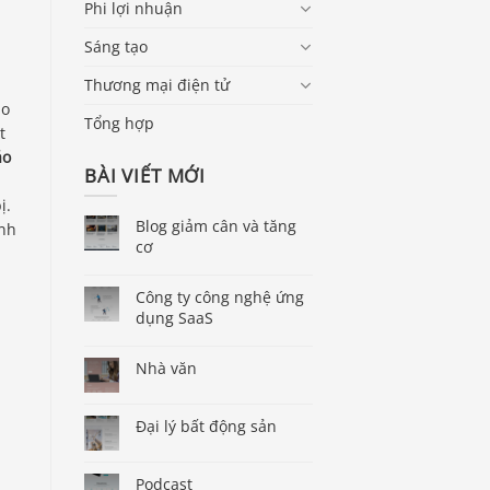
Phi lợi nhuận
Sáng tạo
Thương mại điện tử
áo
Tổng hợp
t
áo
BÀI VIẾT MỚI
ị.
Blog giảm cân và tăng
ạnh
cơ
Công ty công nghệ ứng
dụng SaaS
Nhà văn
Đại lý bất động sản
Podcast