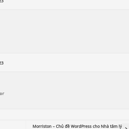
23


23
r

Morriston – Chủ đề WordPress cho Nhà tâm lý