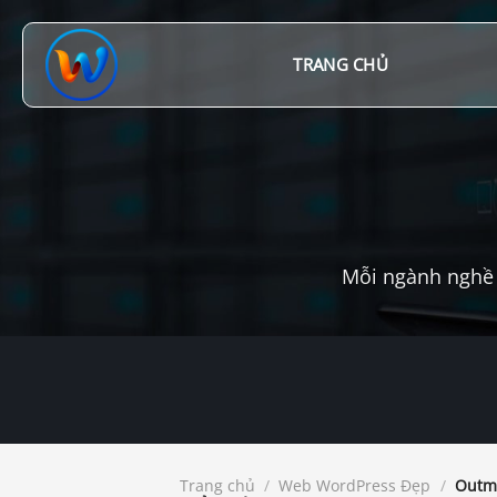
Chuyển
đến
nội
TRANG CHỦ
dung
Mỗi ngành nghề 
Trang chủ
/
Web WordPress Đẹp
/
Outme