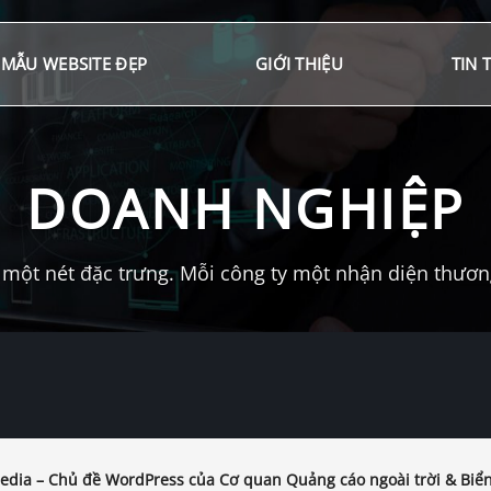
MẪU WEBSITE ĐẸP
GIỚI THIỆU
TIN 
DOANH NGHIỆP
một nét đặc trưng. Mỗi công ty một nhận diện thương 
dia – Chủ đề WordPress của Cơ quan Quảng cáo ngoài trời & Biể