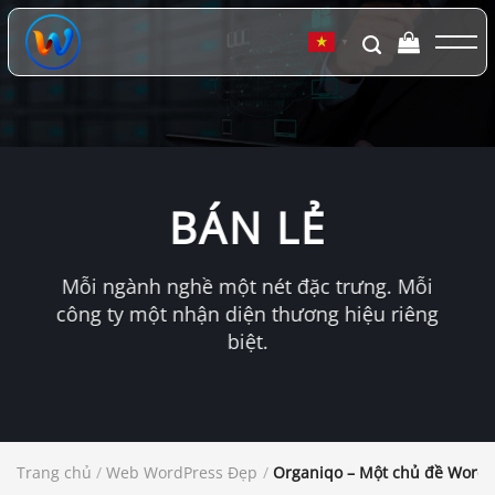
Chuyển
đến
▼
nội
dung
BÁN LẺ
Mỗi ngành nghề một nét đặc trưng. Mỗi
công ty một nhận diện thương hiệu riêng
biệt.
Trang chủ
/
Web WordPress Đẹp
/
Organiqo – Một chủ đề WordP