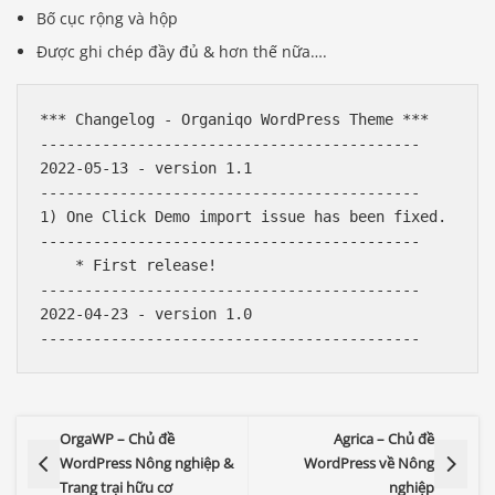
Bố cục rộng và hộp
Được ghi chép đầy đủ & hơn thế nữa….
*** Changelog - Organiqo WordPress Theme ***

-------------------------------------------

2022-05-13 - version 1.1

-------------------------------------------

1) One Click Demo import issue has been fixed.

-------------------------------------------

    * First release!

-------------------------------------------

2022-04-23 - version 1.0

OrgaWP – Chủ đề
Agrica – Chủ đề
WordPress Nông nghiệp &
WordPress về Nông
Trang trại hữu cơ
nghiệp