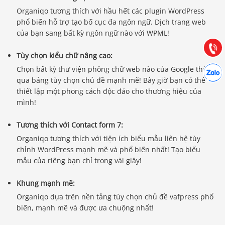
0903.976.769
Organiqo tương thích với hầu hết các plugin WordPress
phổ biến hỗ trợ tạo bố cục đa ngôn ngữ. Dịch trang web
Hướng dẫn & Hỗ trợ:
của bạn sang bất kỳ ngôn ngữ nào với WPML!
(028) 22.166.144
Tư vấn
Gọi cho
Tùy chọn kiểu chữ nâng cao:
Hợp tác
Chọn bất kỳ thư viện phông chữ web nào của Google thông
Chát cù
qua bảng tùy chọn chủ đề mạnh mẽ! Bây giờ bạn có thể
thiết lập một phong cách độc đáo cho thương hiệu của
mình!
Tương thích với Contact form 7:
Organiqo tương thích với tiện ích biểu mẫu liên hệ tùy
chỉnh WordPress mạnh mẽ và phổ biến nhất! Tạo biểu
mẫu của riêng bạn chỉ trong vài giây!
Khung mạnh mẽ:
Organiqo dựa trên nền tảng tùy chọn chủ đề vafpress phổ
biến, mạnh mẽ và được ưa chuộng nhất!