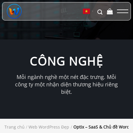
Chuyển
đến
▼
nội
dung
CÔNG NGHỆ
Mỗi ngành nghề một nét đặc trưng. Mỗi
công ty một nhận diện thương hiệu riêng
biệt.
Trang chủ
/
Web WordPress Đẹp
/
Optix – SaaS & Chủ đề WordPr