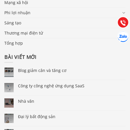
Mạng xã hội
Hướng dẫn & Hỗ trợ:
Phi lợi nhuận
(028) 22.166.144
Tư vấn
Gọi cho
Sáng tạo
Thương mại điện tử
Hợp tác
Chát cù
Tổng hợp
BÀI VIẾT MỚI
Blog giảm cân và tăng cơ
Công ty công nghệ ứng dụng SaaS
Nhà văn
Đại lý bất động sản