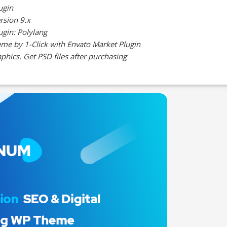
ugin
sion 9.x
ugin: Polylang
me by 1-Click with Envato Market Plugin
hics. Get PSD files after purchasing