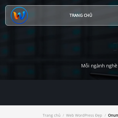
Chuyển
đến
nội
TRANG CHỦ
dung
Mỗi ngành nghề 
Trang chủ
/
Web WordPress Đẹp
/
Onum 