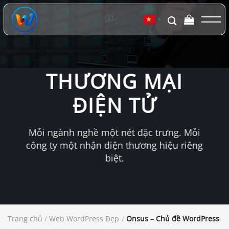
Chuyển
đến
▼
nội
dung
THƯƠNG MẠI
ĐIỆN TỬ
Mỗi ngành nghề một nét đặc trưng. Mỗi
công ty một nhận diện thương hiệu riêng
biệt.
Trang chủ
/
Web WordPress Đẹp
/
Onsus – Chủ đề WordPress th