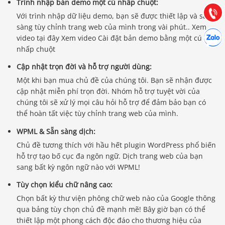
(028) 22.166.144
Trình nhập bản demo một cú nhấp chuột:
Tư vấn
Gọi cho
Với trình nhập dữ liệu demo, bạn sẽ được thiết lập và sẵn
sàng tùy chỉnh trang web của mình trong vài phút.. Xem
Hợp tác
Chát cù
video tại đây Xem video Cài đặt bản demo bằng một cú
nhấp chuột
Cập nhật trọn đời và hỗ trợ người dùng:
Một khi bạn mua chủ đề của chúng tôi. Bạn sẽ nhận được
cập nhật miễn phí trọn đời. Nhóm hỗ trợ tuyệt vời của
chúng tôi sẽ xử lý mọi câu hỏi hỗ trợ để đảm bảo bạn có
thể hoàn tất việc tùy chỉnh trang web của mình.
WPML & Sẵn sàng dịch:
Chủ đề tương thích với hầu hết plugin WordPress phổ biến
hỗ trợ tạo bố cục đa ngôn ngữ. Dịch trang web của bạn
sang bất kỳ ngôn ngữ nào với WPML!
Tùy chọn kiểu chữ nâng cao:
Chọn bất kỳ thư viện phông chữ web nào của Google thông
qua bảng tùy chọn chủ đề mạnh mẽ! Bây giờ bạn có thể
thiết lập một phong cách độc đáo cho thương hiệu của