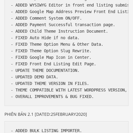
- ADDED WYSIWYG Editor in front end listing submissi
- ADDED Google Map Address Preview Front End Listing
- ADDED Comment System ON/OFF.

- ADDED Payment Successful transaction page.

- ADDED Child Theme Instruction Document.

- FIXED Auto Hide if no data.

- FIXED Theme Option Menu & Other Data.

- FIXED Theme Option Slug Rewrite.

- FIXED Google Map Icon in Center.

- FIXED Front End Listing Edit Page.

- UPDATE THEME DOCUMENTATION.

- UPDATED DEMO DATA.

- UPDATED THEME VERSION IN FILES.

- THEME COMPATIBLE WITH LATEST WORDPRESS VERSION, RE
PHIÊN BẢN 2.1 [DATED:25FEBRUARY2020]
- ADDED BULK LISTING IMPORTER.
