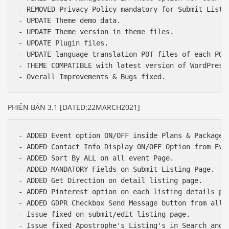
- REMOVED Privacy Policy mandatory for Submit Listin
- UPDATE Theme demo data.

- UPDATE Theme version in theme files.

- UPDATE Plugin files.

- UPDATE language translation POT files of each PO/M
- THEME COMPATIBLE with latest version of WordPress,
PHIÊN BẢN 3.1 [DATED:22MARCH2021]
- ADDED Event option ON/OFF inside Plans & Packages.
- ADDED Contact Info Display ON/OFF Option from Even
- ADDED Sort By ALL on all event Page.

- ADDED MANDATORY Fields on Submit Listing Page.

- ADDED Get Direction on detail listing page.

- ADDED Pinterest option on each listing details pag
- ADDED GDPR Checkbox Send Message button from all 3
- Issue fixed on submit/edit listing page.

- Issue fixed Apostrophe's Listing's in Search and S