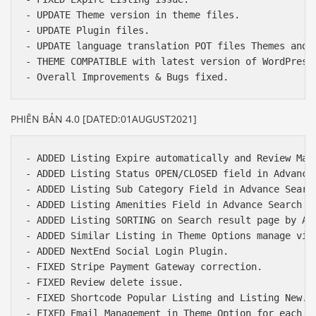
- UPDATE Theme version in theme files.

- UPDATE Plugin files.

- UPDATE language translation POT files Themes and P
- THEME COMPATIBLE with latest version of WordPress,
PHIÊN BẢN 4.0 [DATED:01AUGUST2021]
- ADDED Listing Expire automatically and Review Manu
- ADDED Listing Status OPEN/CLOSED field in Advance 
- ADDED Listing Sub Category Field in Advance Search
- ADDED Listing Amenities Field in Advance Search re
- ADDED Listing SORTING on Search result page by A-Z
- ADDED Similar Listing in Theme Options manage via 
- ADDED NextEnd Social Login Plugin.

- FIXED Stripe Payment Gateway correction.

- FIXED Review delete issue.

- FIXED Shortcode Popular Listing and Listing New.

- FIXED Email Management in Theme Option for each em