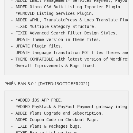
- ADDED Email Management- Services Payment, Payout R
- ADDED Olomo CSV Bulk Listing Importer Plugin.

- *REMOVED Listing Services Plugin.

- ADDED WPML, TranslatePress & Loco Translate Plugin
- FIXED Multiple Category Structure.

- FIXED Advanced Search Filter Design Styles.

- UPDATE Theme version in theme files.

- UPDATE Plugin files.

- UPDATE language translation POT files Themes and A
- THEME COMPATIBLE with latest version of WordPress,
PHIÊN BẢN 5.0.1 [DATED:13OCTOBER2021]
- *ADDED iOS APP FREE.

- *ADDED PayStack & PayFast Payment gateway integrat
- ADDED Plans Upgrade and Subscription.

- ADDED Coupon Code on Checkout Page.

- FIXED Plans & Packages bugs.

- FIXED Expire Listing issue.
