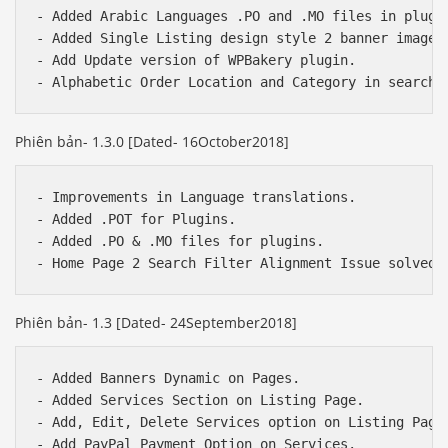
- Added Arabic Languages .PO and .MO files in plugin
- Added Single Listing design style 2 banner image.

- Add Update version of WPBakery plugin.

Phiên bản- 1.3.0 [Dated- 16October2018]
- Improvements in Language translations.

- Added .POT for Plugins.

- Added .PO & .MO files for plugins.

Phiên bản- 1.3 [Dated- 24September2018]
- Added Banners Dynamic on Pages.

- Added Services Section on Listing Page.

- Add, Edit, Delete Services option on Listing Page.
- Add PayPal Payment Option on Services.
