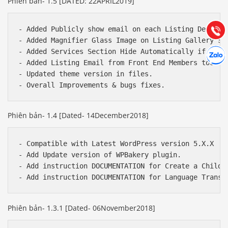
Phiên bản- 1.5 [DATED: 22APRIL2019]
Hướng dẫn & Hỗ trợ:
(028) 22.166.144
Tư vấn
Gọi cho
- Added Publicly show email on each Listing Detail P
- Added Magnifier Glass Image on Listing Gallery Sli
Hợp tác
- Added Services Section Hide Automatically if no da
Chát cù
- Added Listing Email from Front End Members too.

- Updated theme version in files.

Phiên bản- 1.4 [Dated- 14December2018]
- Compatible with Latest WordPress version 5.X.X

- Add Update version of WPBakery plugin.

- Add instruction DOCUMENTATION for Create a Child T
Phiên bản- 1.3.1 [Dated- 06November2018]