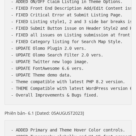
- ADDED ON/OFF Claim Listing in Theme Options.

- FIXED Front End Description Add/Edit Content issue
- FIXED Critical Error at Submit Listing Page. 

- FIXED Listing style1, 2 and 3 side bar breaks issu
- FIXED Submit Button issue on Header Style2 and Hea
- FIXED all issues on Listing submission at front en
- FIXED Category listing for Search Map Style.

- UPDATE Olomo Plugin 2.0 vers.

- UPDATE Olomo Search Filter 2.0 vers.

- UPDATE Twitter new logo image. 

- UPDATE FontAwesome 6.6 vers.

- UPDATE Theme demo data.

- Theme compatible with latest PHP 8.2 version.

- THEME Compatible with latest WordPress version 6.
Phiên bản- 6.1 [Dated: 05AUGUST2023]
- ADDED Primary and Theme Hover Color controls.
