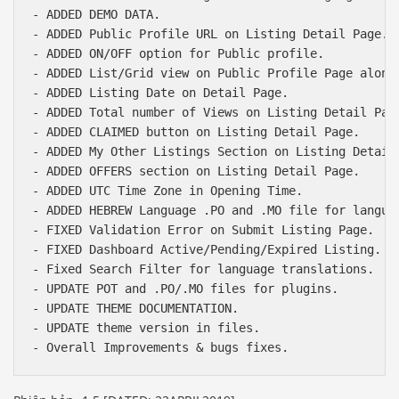
- ADDED DEMO DATA.

- ADDED Public Profile URL on Listing Detail Page. 

- ADDED ON/OFF option for Public profile.

- ADDED List/Grid view on Public Profile Page along 
- ADDED Listing Date on Detail Page.

- ADDED Total number of Views on Listing Detail Page
- ADDED CLAIMED button on Listing Detail Page.

- ADDED My Other Listings Section on Listing Detail 
- ADDED OFFERS section on Listing Detail Page.

- ADDED UTC Time Zone in Opening Time.

- ADDED HEBREW Language .PO and .MO file for languag
- FIXED Validation Error on Submit Listing Page.

- FIXED Dashboard Active/Pending/Expired Listing.

- Fixed Search Filter for language translations.

- UPDATE POT and .PO/.MO files for plugins.

- UPDATE THEME DOCUMENTATION.

- UPDATE theme version in files.

Báo giá & Đặt hàng:
0903.976.769