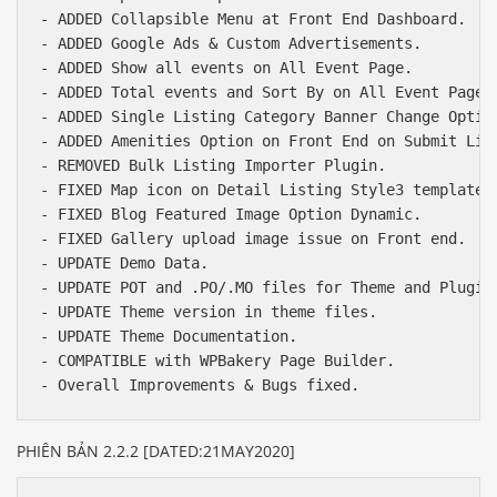
- ADDED Collapsible Menu at Front End Dashboard.

- ADDED Google Ads & Custom Advertisements.

- ADDED Show all events on All Event Page.

- ADDED Total events and Sort By on All Event Page.

- ADDED Single Listing Category Banner Change Option
- ADDED Amenities Option on Front End on Submit List
- REMOVED Bulk Listing Importer Plugin.

- FIXED Map icon on Detail Listing Style3 template.

- FIXED Blog Featured Image Option Dynamic.

- FIXED Gallery upload image issue on Front end.

- UPDATE Demo Data.

- UPDATE POT and .PO/.MO files for Theme and Plugins
- UPDATE Theme version in theme files.

- UPDATE Theme Documentation.

- COMPATIBLE with WPBakery Page Builder.

PHIÊN BẢN 2.2.2 [DATED:21MAY2020]