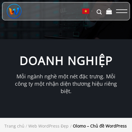
Chuyển
đến
▼
nội
dung
DOANH NGHIỆP
Mỗi ngành nghề một nét đặc trưng. Mỗi
công ty một nhận diện thương hiệu riêng
biệt.
Trang chủ
/
Web WordPress Đẹp
/
Olomo – Chủ đề WordPress D