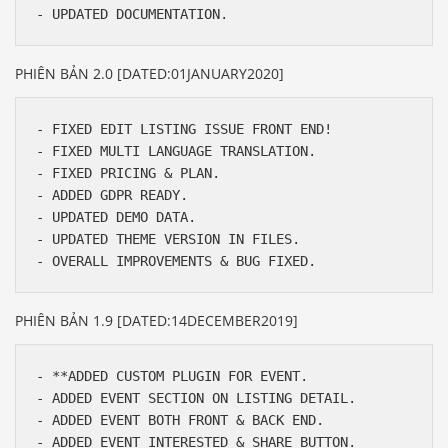
PHIÊN BẢN 2.0 [DATED:01JANUARY2020]
- FIXED EDIT LISTING ISSUE FRONT END!

- FIXED MULTI LANGUAGE TRANSLATION.

- FIXED PRICING & PLAN.

- ADDED GDPR READY.

- UPDATED DEMO DATA.

- UPDATED THEME VERSION IN FILES.

PHIÊN BẢN 1.9 [DATED:14DECEMBER2019]
- **ADDED CUSTOM PLUGIN FOR EVENT.

- ADDED EVENT SECTION ON LISTING DETAIL.

- ADDED EVENT BOTH FRONT & BACK END.

- ADDED EVENT INTERESTED & SHARE BUTTON.
