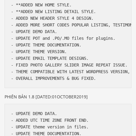
- **ADDED NEW HOME STYLE.

- **ADDED NEW LISTING DETAIL STYLE.

- ADDED NEW HEADER STYLE 4 DESIGN.

- ADDED MORE SHORT CODES POPULAR LISTING, TESTIMONIA
- UPDATE DEMO DATA.

- UPDATE POT and .PO/.MO files for plugins.

- UPDATE THEME DOCUMENTATION.

- UPDATE THEME VERSION.

- UPDATE EMAIL TEMPLATE DESIGNS.

- FIXED PHOTO GALLERY SLIDER IMAGE REPEAT ISSUE.

- THEME COMPATIBLE WITH LATEST WORDPRESS VERSION, RE
PHIÊN BẢN 1.8 [DATED:01OCTOBER2019]
- UPDATE DEMO DATA.

- ADDED UTC TIME ZONE FRONT END.

- UPDATE theme version in files.

- UPDATE THEME DOCUMENTATION.
