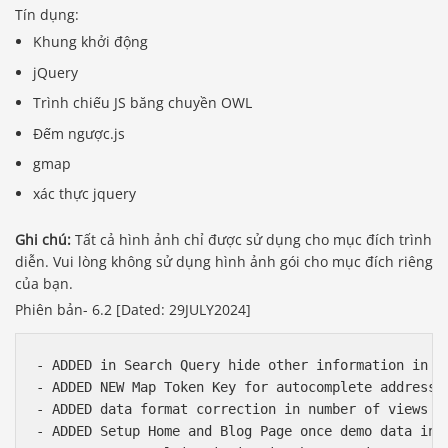
Tín dụng:
Khung khởi động
jQuery
Trình chiếu JS băng chuyền OWL
Đếm ngược.js
gmap
xác thực jquery
Ghi chú:
Tất cả hình ảnh chỉ được sử dụng cho mục đích trình
diễn. Vui lòng không sử dụng hình ảnh gói cho mục đích riêng
của bạn.
Phiên bản- 6.2 [Dated: 29JULY2024]
- ADDED in Search Query hide other information in UR
- ADDED NEW Map Token Key for autocomplete address.

- ADDED data format correction in number of views ex
- ADDED Setup Home and Blog Page once demo data inst