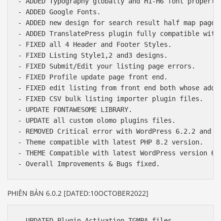
- ADDED Typography globally and H1-H6 font propertie
- ADDED Google Fonts.

- ADDED new design for search result half map page a
- ADDED TranslatePress plugin fully compatible with 
- FIXED all 4 Header and Footer Styles.

- FIXED Listing Style1,2 and3 designs.

- FIXED Submit/Edit your listing page errors.

- FIXED Profile update page front end.

- FIXED edit listing from front end both whose added
- FIXED CSV bulk listing importer plugin files.

- UPDATE FONTAWESOME LIBRARY.

- UPDATE all custom olomo plugins files.

- REMOVED Critical error with WordPress 6.2.2 and Ol
- Theme compatible with latest PHP 8.2 version.

- THEME Compatible with latest WordPress version 6.
PHIÊN BẢN 6.0.2 [DATED:10OCTOBER2022]
- UPDATED Plugin Activation TGMPA files.
