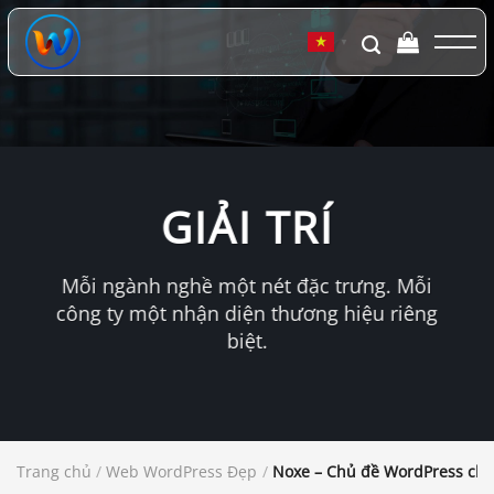
Chuyển
đến
▼
nội
dung
GIẢI TRÍ
Mỗi ngành nghề một nét đặc trưng. Mỗi
công ty một nhận diện thương hiệu riêng
biệt.
Trang chủ
/
Web WordPress Đẹp
/
Noxe – Chủ đề WordPress cho