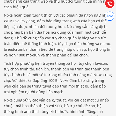
Tư vấn
chức năng của trang web và thu hút đối tượng của mình một
Gọi cho
cách hiệu quả.
Hợp tác
Noxe hoàn toàn tương thích với các plugin đa ngôn ngữ như
Chát cù
WPML và Polylang, đảm bảo rằng trang web của bạn có thể
tiếp cận được nhiều đối tượng hơn. Nó cũng sẵn sàng dịch,
cho phép bạn bản địa hóa nội dung của mình một cách dễ
dàng. Chủ đề cung cấp các tùy chọn quản lý blog và tin tức
toàn diện, hệ thống bình luận, tùy chọn điều hướng và menu,
breadcrumbs, thanh tiêu đề trang, hộp dịch vụ, hộp thông tin
và hơn 1000 mô-đun và thành phần để lựa chọn.
Tích hợp phương tiện truyền thông xã hội, tùy chọn favicon,
tùy chọn trình tải, tiện ích, thanh bên và trình tạo thanh bên
tùy chỉnh chỉ là một số ít trong nhiều tính năng mà Noxe cung
cấp. Với thiết kế đáp ứng 100%, Noxe đảm bảo rằng trang
web của bạn sẽ trông tuyệt đẹp trên mọi thiết bị, đảm bảo
trải nghiệm người dùng liền mạch.
Noxe cũng xử lý các vấn đề kỹ thuật. Với cài đặt một cú nhấp
chuột, mã hóa thân thiện với SEO, hỗ trợ chủ đề con, hệ
thống hình ảnh thích ứng, kích thước hình ảnh động, mã