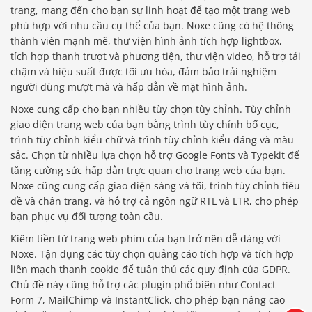
trang, mang đến cho bạn sự linh hoạt để tạo một trang web
phù hợp với nhu cầu cụ thể của bạn. Noxe cũng có hệ thống
thành viên mạnh mẽ, thư viện hình ảnh tích hợp lightbox,
tích hợp thanh trượt và phương tiện, thư viện video, hỗ trợ tải
chậm và hiệu suất được tối ưu hóa, đảm bảo trải nghiệm
người dùng mượt mà và hấp dẫn về mặt hình ảnh.
Noxe cung cấp cho bạn nhiều tùy chọn tùy chỉnh. Tùy chỉnh
giao diện trang web của bạn bằng trình tùy chỉnh bố cục,
trình tùy chỉnh kiểu chữ và trình tùy chỉnh kiểu dáng và màu
sắc. Chọn từ nhiều lựa chọn hỗ trợ Google Fonts và Typekit để
tăng cường sức hấp dẫn trực quan cho trang web của bạn.
Noxe cũng cung cấp giao diện sáng và tối, trình tùy chỉnh tiêu
đề và chân trang, và hỗ trợ cả ngôn ngữ RTL và LTR, cho phép
bạn phục vụ đối tượng toàn cầu.
Báo giá & Đặt hàng:
Kiếm tiền từ trang web phim của bạn trở nên dễ dàng với
0903.976.769
Noxe. Tận dụng các tùy chọn quảng cáo tích hợp và tích hợp
liền mạch thanh cookie để tuân thủ các quy định của GDPR.
Chủ đề này cũng hỗ trợ các plugin phổ biến như Contact
Hướng dẫn & Hỗ trợ:
Form 7, MailChimp và InstantClick, cho phép bạn nâng cao
(028) 22.166.144