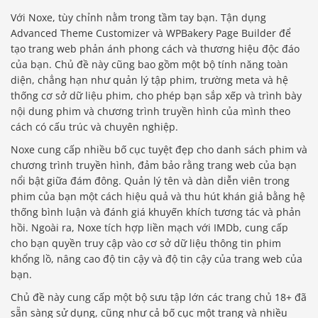
Với Noxe, tùy chỉnh nằm trong tầm tay bạn. Tận dụng
Advanced Theme Customizer và WPBakery Page Builder để
tạo trang web phản ánh phong cách và thương hiệu độc đáo
của bạn. Chủ đề này cũng bao gồm một bộ tính năng toàn
diện, chẳng hạn như quản lý tập phim, trường meta và hệ
thống cơ sở dữ liệu phim, cho phép bạn sắp xếp và trình bày
nội dung phim và chương trình truyền hình của mình theo
cách có cấu trúc và chuyên nghiệp.
Noxe cung cấp nhiều bố cục tuyệt đẹp cho danh sách phim và
chương trình truyền hình, đảm bảo rằng trang web của bạn
nổi bật giữa đám đông. Quản lý tên và dàn diễn viên trong
phim của bạn một cách hiệu quả và thu hút khán giả bằng hệ
thống bình luận và đánh giá khuyến khích tương tác và phản
hồi. Ngoài ra, Noxe tích hợp liền mạch với IMDb, cung cấp
cho bạn quyền truy cập vào cơ sở dữ liệu thông tin phim
khổng lồ, nâng cao độ tin cậy và độ tin cậy của trang web của
bạn.
Chủ đề này cung cấp một bộ sưu tập lớn các trang chủ 18+ đã
sẵn sàng sử dụng, cũng như cả bố cục một trang và nhiều