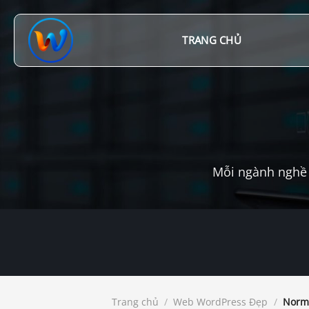
Chuyển
đến
nội
TRANG CHỦ
dung
Mỗi ngành nghề 
Trang chủ
/
Web WordPress Đẹp
/
Norm 