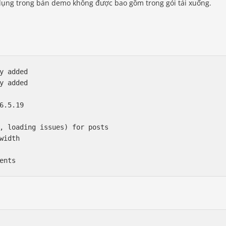
dụng trong bản demo không được bao gồm trong gói tải xuống.
y added

y added

6.5.19

, loading issues) for posts

width
