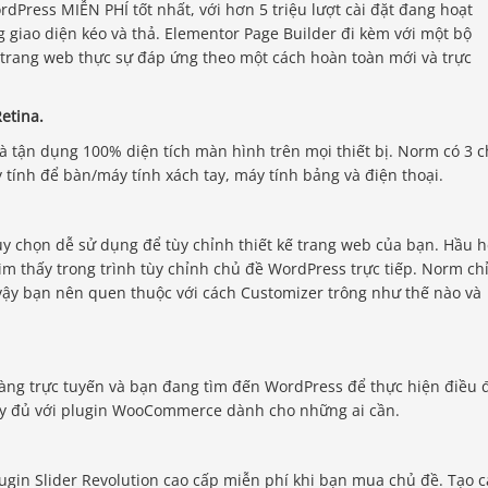
dPress MIỄN PHÍ tốt nhất, với hơn 5 triệu lượt cài đặt đang hoạt
 giao diện kéo và thả. Elementor Page Builder đi kèm với một bộ
trang web thực sự đáp ứng theo một cách hoàn toàn mới và trực
etina.
à tận dụng 100% diện tích màn hình trên mọi thiết bị. Norm có 3 
y tính để bàn/máy tính xách tay, máy tính bảng và điện thoại.
 chọn dễ sử dụng để tùy chỉnh thiết kế trang web của bạn. Hầu h
ìm thấy trong trình tùy chỉnh chủ đề WordPress trực tiếp. Norm ch
vậy bạn nên quen thuộc với cách Customizer trông như thế nào và
hàng trực tuyến và bạn đang tìm đến WordPress để thực hiện điều 
y đủ với plugin WooCommerce dành cho những ai cần.
gin Slider Revolution cao cấp miễn phí khi bạn mua chủ đề. Tạo c