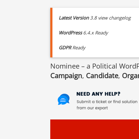
Latest Version
3.8 view changelog
WordPress
6.4.x Ready
GDPR
Ready
Nominee – a Political Word
Campaign
,
Candidate
,
Orga