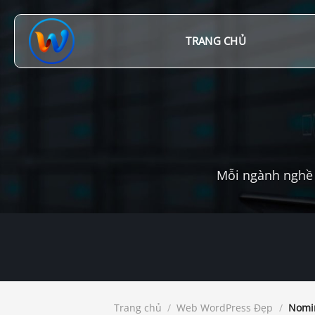
Chuyển
đến
nội
TRANG CHỦ
dung
Mỗi ngành nghề 
Trang chủ
/
Web WordPress Đẹp
/
Nomine