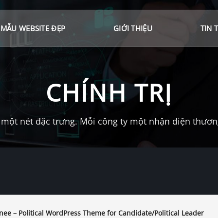
MẪU WEBSITE ĐẸP
GIỚI THIỆU
TIN 
CHÍNH TRỊ
một nét đặc trưng. Mỗi công ty một nhận diện thương 
e – Political WordPress Theme for Candidate/Political Leader