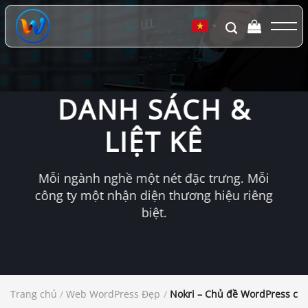
Chuyển
đến
▼
nội
dung
DANH SÁCH &
LIỆT KÊ
Mỗi ngành nghề một nét đặc trưng. Mỗi
công ty một nhận diện thương hiệu riêng
biệt.
Trang chủ
/
Web WordPress Đẹp
/
Nokri – Chủ đề WordPress cho