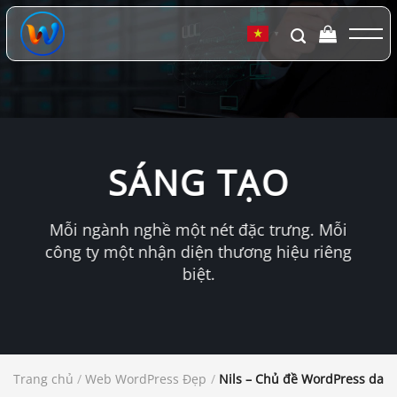
Chuyển
đến
▼
nội
dung
SÁNG TẠO
Mỗi ngành nghề một nét đặc trưng. Mỗi
công ty một nhận diện thương hiệu riêng
biệt.
Trang chủ
/
Web WordPress Đẹp
/
Nils – Chủ đề WordPress dan