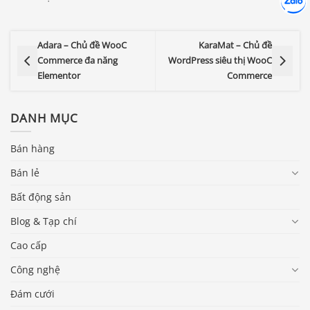
Chát cù
Adara – Chủ đề WooC
KaraMat – Chủ đề
Commerce đa năng
WordPress siêu thị WooC
Elementor
Commerce
DANH MỤC
Bán hàng
Bán lẻ
Bất động sản
Blog & Tạp chí
Cao cấp
Công nghệ
Đám cưới