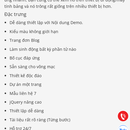
tính bảng và nó trông rất giống trên nhiều thiết bị hơn.
Đặc trưng
Dễ dàng thiết lập với Nội dung Demo.
Kiểu màu không giới hạn
Trang đơn Blog
Làm sinh động bất kỳ phần tử nào
Bố cục đáp ứng
Sẵn sàng cho võng mạc
Thiết kế độc đáo
Báo giá & Đặt hàng:
Dự án một trang
0903.976.769
Mẫu liên hệ 7
jQuery nâng cao
Hướng dẫn & Hỗ trợ:
(028) 22.166.144
Thiết lập dễ dàng
Tư vấn
Gọi cho
Tài liệu rất rõ ràng (Từng bước)
Hợp tác
Hỗ trợ 24/7