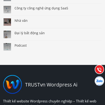
Công ty công nghệ ứng dụng SaaS
Nhà văn
Đại lý bất động sản
Báo giá & Đặt hàng:
Podcast
0903.976.769
Hướng dẫn & Hỗ trợ:
(028) 22.166.144
Tư vấn
Gọi cho
Hợp tác
Chát cù
TRUSTvn Wordpress Ai
Thiết kế website Wordpress chuyên nghiệp – Thiết kế web