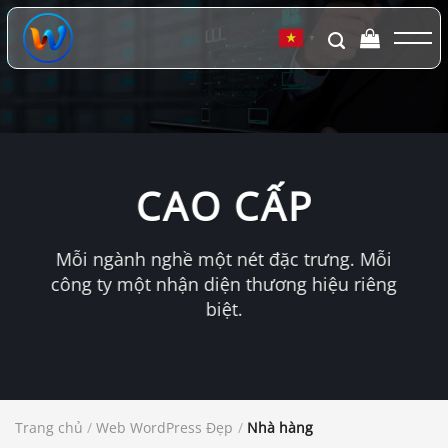
Chuyển
đến
▼
nội
dung
CAO CẤP
Mỗi ngành nghề một nét đặc trưng. Mỗi
công ty một nhận diện thương hiệu riêng
biệt.
Trang chủ
/
Web WordPress Đẹp
/
Nhà hàng