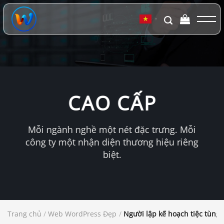
Chuyển
đến
▼
nội
dung
CAO CẤP
Mỗi ngành nghề một nét đặc trưng. Mỗi
công ty một nhận diện thương hiệu riêng
biệt.
Trang chủ
/
Web WordPress Đẹp
/
Người lập kế hoạch tiệc tùng