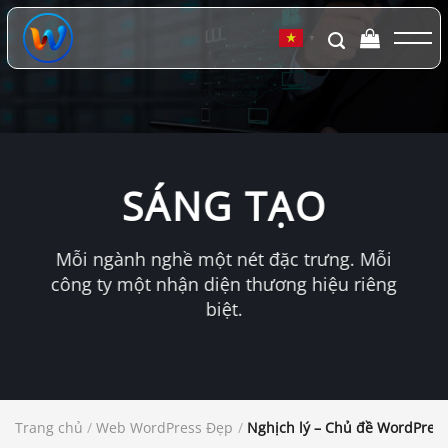
Chuyển
đến
▼
nội
dung
SÁNG TẠO
Mỗi ngành nghề một nét đặc trưng. Mỗi
công ty một nhận diện thương hiệu riêng
biệt.
Trang chủ
/
Web WordPress Đẹp
/
Nghịch lý – Chủ đề WordPres