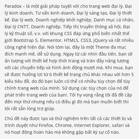
Paradox – là một giải pháp tuyệt vời cho trang web đại lý, Đại
lý kinh doanh, Tư vấn kinh doanh, Đại lý sáng tạo, Đại lý thiết
kế, Đại lý web, Doanh nghiệp khởi nghiệp, Danh mục cá nhân,
Đại lý CNTT, Doanh nghiệp, Tiếp thị truyền thông xã hội, Đại
lý kỹ thuật số, v.v. với khung CSS đáp ứng phổ biến nhất thế
giới Bootstrap 5, Elementor, HTML5, CSS3, jQuery và rất nhiều
công nghệ hiện đại. Nói tóm lại, đây là một Theme đa mục
đích mạnh mẽ, dễ sử dụng. Ngay từ cái nhìn đầu tiên, bạn sẽ
ấn tượng với thiết kế hợp thời trang và tràn đầy năng lượng
với các chuyển tiếp và hình ảnh động mượt mà. Khi mua, bạn
sẽ được hưởng lợi từ 6 thiết kế trang chủ khác nhau với hơn 5
kiểu tiêu đề, do đó bạn luôn có thể có nhiều tùy chọn để tùy
chỉnh trang web của mình. Sử dụng các tùy chọn của nó để
phát triển trang web của bạn!. Tôi hy vọng rằng tôi đã đề cập
đến mọi thứ nhưng nếu có điều gì đó mà bạn muốn biết thì
tôi rất sẵn lòng trợ giúp.
Chủ đề này được tạo và thử nghiệm trên tất cả các thiết bị và
trình duyệt như Firefox, Chrome, Internet Explorer, safari và
nó hoạt động hoàn hảo mà không gặp bất kỳ sự cố nào.