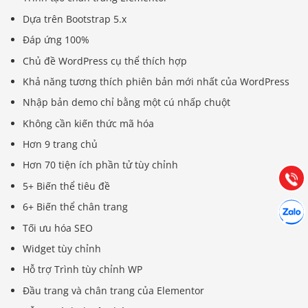
Dựa trên Bootstrap 5.x
Đáp ứng 100%
Chủ đề WordPress cụ thể thích hợp
Khả năng tương thích phiên bản mới nhất của WordPress
Báo giá & Đặt hàng:
Nhập bản demo chỉ bằng một cú nhấp chuột
0903.976.769
Không cần kiến ​​thức mã hóa
Hơn 9 trang chủ
Hướng dẫn & Hỗ trợ:
(028) 22.166.144
Hơn 70 tiện ích phần tử tùy chỉnh
Tư vấn
Gọi cho
5+ Biến thể tiêu đề
Hợp tác
6+ Biến thể chân trang
Chát cù
Tối ưu hóa SEO
Widget tùy chỉnh
Hỗ trợ Trình tùy chỉnh WP
Đầu trang và chân trang của Elementor