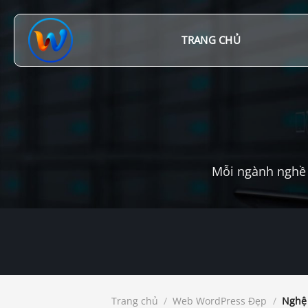
Chuyển
đến
nội
TRANG CHỦ
dung
Mỗi ngành nghề 
Trang chủ
/
Web WordPress Đẹp
/
Nghệ 