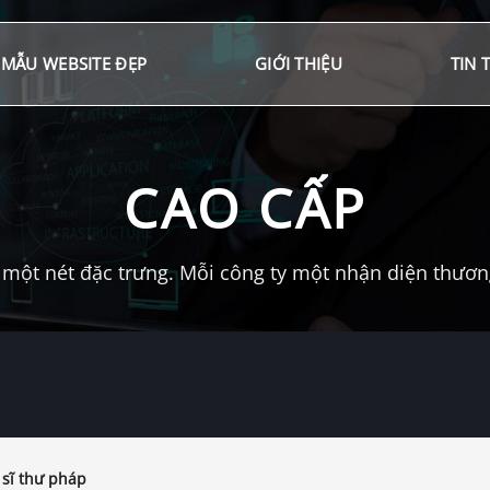
MẪU WEBSITE ĐẸP
GIỚI THIỆU
TIN 
CAO CẤP
một nét đặc trưng. Mỗi công ty một nhận diện thương 
sĩ thư pháp