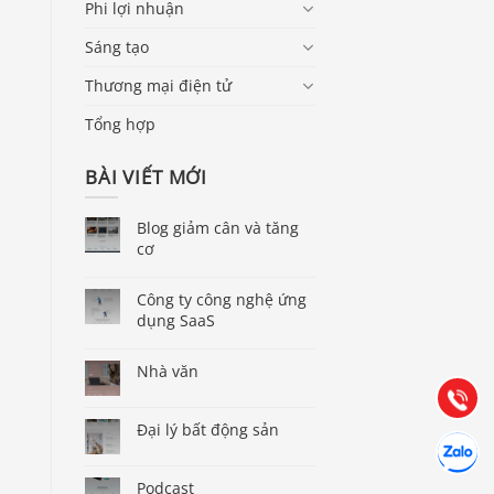
Phi lợi nhuận
Sáng tạo
Thương mại điện tử
Tổng hợp
BÀI VIẾT MỚI
Blog giảm cân và tăng
cơ
Báo giá & Đặt hàng:
0903.976.769
Công ty công nghệ ứng
dụng SaaS
Hướng dẫn & Hỗ trợ:
Nhà văn
(028) 22.166.144
Tư vấn
Gọi cho 
Đại lý bất động sản
Hợp tác
Chát cùn
Podcast