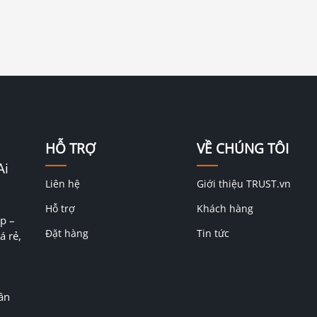
HỖ TRỢ
VỀ CHÚNG TÔI
Ai
Liên hệ
Giới thiệu TRUST.vn
Hỗ trợ
Khách hàng
p –
Đặt hàng
Tin tức
á rẻ,
ân