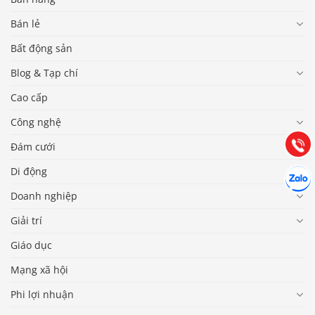
Bán lẻ
Bất động sản
Báo giá & Đặt hàng:
Blog & Tạp chí
0903.976.769
Cao cấp
Hướng dẫn & Hỗ trợ:
Công nghệ
(028) 22.166.144
Tư vấn
Gọi cho
Đám cưới
Hợp tác
Di động
Chát cù
Doanh nghiệp
Giải trí
Giáo dục
Mạng xã hội
Phi lợi nhuận