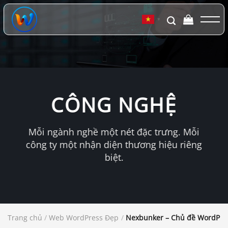
Chuyển
đến
▼
nội
dung
CÔNG NGHỆ
Mỗi ngành nghề một nét đặc trưng. Mỗi
công ty một nhận diện thương hiệu riêng
biệt.
Trang chủ
/
Web WordPress Đẹp
/
Nexbunker – Chủ đề WordPre