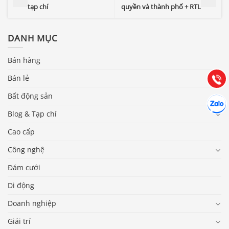
tạp chí
quyền và thành phố + RTL
Báo giá & Đặt hàng:
0903.976.769
DANH MỤC
Hướng dẫn & Hỗ trợ:
Bán hàng
(028) 22.166.144
Tư vấn
Gọi cho
Bán lẻ
Bất động sản
Hợp tác
Chát cù
Blog & Tạp chí
Cao cấp
Công nghệ
Đám cưới
Di động
Doanh nghiệp
Giải trí