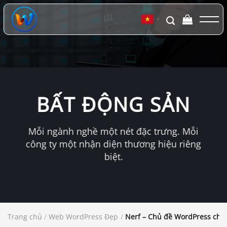
Chuyển
đến
▼
nội
dung
BẤT ĐỘNG SẢN
Mỗi ngành nghề một nét đặc trưng. Mỗi
công ty một nhận diện thương hiệu riêng
biệt.
Trang chủ
/
Web WordPress Đẹp
/
Nerf – Chủ đề WordPress cho 