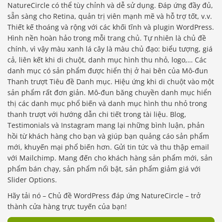
NatureCircle có thể tùy chỉnh và dễ sử dụng. Đáp ứng đầy đủ,
sẵn sàng cho Retina, quản trị viên mạnh mẽ và hỗ trợ tốt, v.v.
Thiết kế thoáng và rộng với các khối tĩnh và plugin WordPress.
Hình nền hoàn hảo trong mỗi trang chủ. Tự nhiên là chủ đề
chính, vì vậy màu xanh lá cây là màu chủ đạo: biểu tượng, giá
cả, liên kết khi di chuột, danh mục hình thu nhỏ, logo,… Các
danh mục có sản phẩm được hiển thị ở hai bên của Mô-đun
Thanh trượt Tiêu đề Danh mục. Hiệu ứng khi di chuột vào một
sản phẩm rất đơn giản. Mô-đun băng chuyền danh mục hiển
thị các danh mục phổ biến và danh mục hình thu nhỏ trong
thanh trượt với hướng dẫn chi tiết trong tài liệu. Blog,
Testimonials và Instagram mang lại những bình luận, phản
hồi từ khách hàng cho bạn và giúp bạn quảng cáo sản phẩm
mới, khuyến mại phổ biến hơn. Gửi tin tức và thu thập email
với Mailchimp. Mang đến cho khách hàng sản phẩm mới, sản
phẩm bán chạy, sản phẩm nổi bật, sản phẩm giảm giá với
Slider Options.
Hãy tải nó – Chủ đề WordPress đáp ứng NatureCircle – trở
thành cửa hàng trực tuyến của bạn!