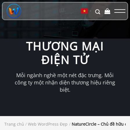
Chuyển
đến
▼
nội
dung
THƯƠNG MẠI
ĐIỆN TỬ
Mỗi ngành nghề một nét đặc trưng. Mỗi
công ty một nhận diện thương hiệu riêng
biệt.
Trang chủ
/
Web WordPress Đẹp
/
NatureCircle – Chủ đề hữu 