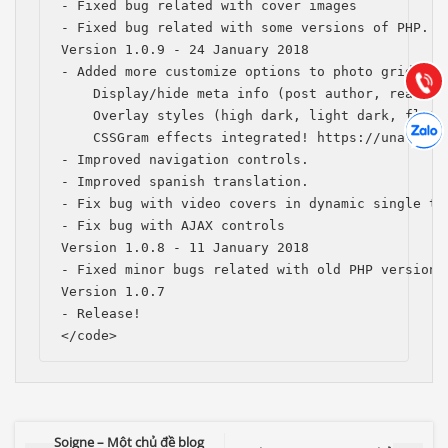
- Fixed bug related with cover images 

- Fixed bug related with some versions of PHP.

Hướng dẫn & Hỗ trợ:
Version 1.0.9 - 24 January 2018

(028) 22.166.144
Tư vấn
- Added more customize options to photo grid temp
Gọi cho
    Display/hide meta info (post author, read tim
    Overlay styles (high dark, light dark, flat d
Hợp tác
Chát cù
    CSSGram effects integrated! https://una.im/CS
- Improved navigation controls.

- Improved spanish translation.

- Fix bug with video covers in dynamic single tem
- Fix bug with AJAX controls

Version 1.0.8 - 11 January 2018

- Fixed minor bugs related with old PHP versions

Version 1.0.7

- Release!

</code>
Soigne – Một chủ đề blog