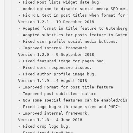
- Fixed Post lists widget date bug.

- Added option to disable social media SEO metada
- Fix RTL text in post titles when format for tit
Version 1.2.1 - 10 December 2018

- Adapted format in title feature to Gutenberg/Wo
- Adapted subtitles for posts feature to Gutenber
- Fixed user profile social media buttons.

- Improved internal framework.

Version 1.2.0 - 9 September 2018

- Fixed featured image for pages bug.

- Fixed some responsive issues.

- Fixed author profile image bug.

Version 1.1.9 - 4 August 2018

- Improved Format for post title feature

- Improved post subtitles feature

- Now some special features can be enabled/disab
- Fixed logo bug with image sizes and PHP7+

- Improved internal framework.

Version 1.1.8 - 4 June 2018

- Fixed crop logo bug.

- Fixed "read time" bug.
