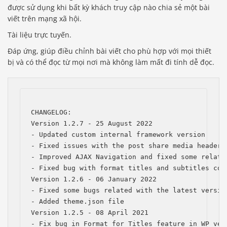
được sử dụng khi bất kỳ khách truy cập nào chia sẻ một bài
viết trên mạng xã hội.
Tài liệu trực tuyến.
Đáp ứng, giúp điều chỉnh bài viết cho phù hợp với mọi thiết
bị và có thể đọc từ mọi nơi mà không làm mất đi tính dễ đọc.
CHANGELOG:

Version 1.2.7 - 25 August 2022

- Updated custom internal framework version

- Fixed issues with the post share media headers 
- Improved AJAX Navigation and fixed some related
- Fixed bug with format titles and subtitles col
Version 1.2.6 - 06 January 2022

- Fixed some bugs related with the latest version
- Added theme.json file

Version 1.2.5 - 08 April 2021

- Fix bug in Format for Titles feature in WP vers