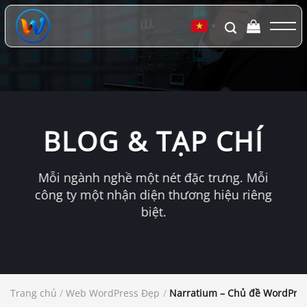
Chuyển
đến
▼
nội
dung
BLOG & TẠP CHÍ
Mỗi ngành nghề một nét đặc trưng. Mỗi
công ty một nhận diện thương hiệu riêng
biệt.
Trang chủ
/
Web WordPress Đẹp
/
Narratium – Chủ đề WordPres