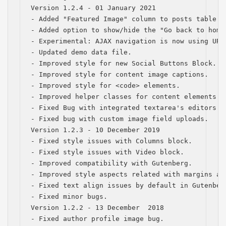
Version 1.2.4 - 01 January 2021

- Added "Featured Image" column to posts table in
- Added option to show/hide the "Go back to home
- Experimental: AJAX navigation is now using URL
- Updated demo data file.

- Improved style for new Social Buttons Block.

- Improved style for content image captions.

- Improved style for <code> elements.

- Improved helper classes for content elements.

- Fixed Bug with integrated textarea's editors i
- Fixed bug with custom image field uploads.

Version 1.2.3 - 10 December 2019

- Fixed style issues with Columns block.

- Fixed style issues with Video block.

- Improved compatibility with Gutenberg.

- Improved style aspects related with margins an
- Fixed text align issues by default in Gutenber
- Fixed minor bugs.

Version 1.2.2 - 13 December  2018

- Fixed author profile image bug.
