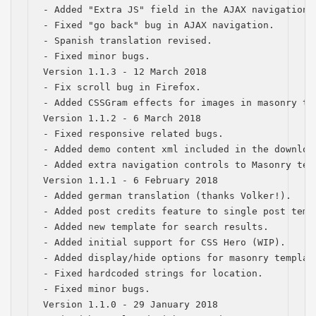
- Added "Extra JS" field in the AJAX navigation 
- Fixed "go back" bug in AJAX navigation.

- Spanish translation revised.

- Fixed minor bugs.

Version 1.1.3 - 12 March 2018

- Fix scroll bug in Firefox.

- Added CSSGram effects for images in masonry tem
Version 1.1.2 - 6 March 2018

- Fixed responsive related bugs.

- Added demo content xml included in the download
- Added extra navigation controls to Masonry temp
Version 1.1.1 - 6 February 2018

- Added german translation (thanks Volker!). 

- Added post credits feature to single post temp
- Added new template for search results. 

- Added initial support for CSS Hero (WIP). 

- Added display/hide options for masonry template
- Fixed hardcoded strings for location. 

Báo giá & Đặt hàng:
- Fixed minor bugs.

0903.976.769
Version 1.1.0 - 29 January 2018
