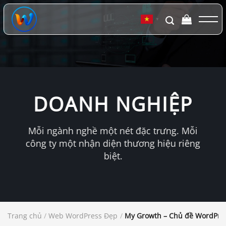
Chuyển
đến
▼
nội
dung
DOANH NGHIỆP
Mỗi ngành nghề một nét đặc trưng. Mỗi
công ty một nhận diện thương hiệu riêng
biệt.
Trang chủ
/
Web WordPress Đẹp
/
My Growth – Chủ đề WordPres