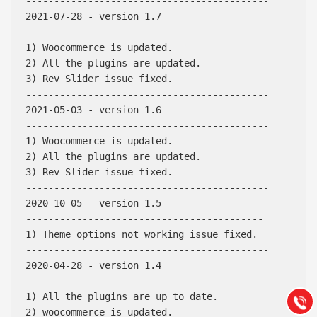
-------------------------------------------

2021-07-28 - version 1.7

-------------------------------------------

1) Woocommerce is updated.

2) All the plugins are updated.

3) Rev Slider issue fixed.

-------------------------------------------

2021-05-03 - version 1.6

-------------------------------------------

1) Woocommerce is updated.

2) All the plugins are updated.

3) Rev Slider issue fixed.

-------------------------------------------

2020-10-05 - version 1.5

Báo giá & Đặt hàng:
------------------------------------------

0903.976.769
1) Theme options not working issue fixed.

-------------------------------------------

2020-04-28 - version 1.4

Hướng dẫn & Hỗ trợ:
------------------------------------------

(028) 22.166.144
Tư vấn
1) All the plugins are up to date.

Gọi cho
2) woocommerce is updated.
