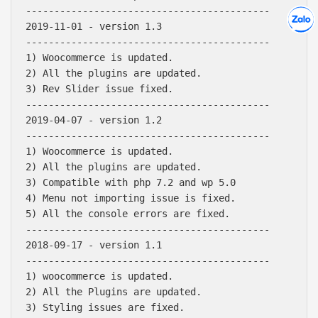
Hợp tác
-------------------------------------------

Chát cù
2019-11-01 - version 1.3

-------------------------------------------

1) Woocommerce is updated.

2) All the plugins are updated.

3) Rev Slider issue fixed.

-------------------------------------------

2019-04-07 - version 1.2

-------------------------------------------

1) Woocommerce is updated.

2) All the plugins are updated.

3) Compatible with php 7.2 and wp 5.0

4) Menu not importing issue is fixed.

5) All the console errors are fixed.

-------------------------------------------

2018-09-17 - version 1.1

-------------------------------------------

1) woocommerce is updated.

2) All the Plugins are updated.

3) Styling issues are fixed.
