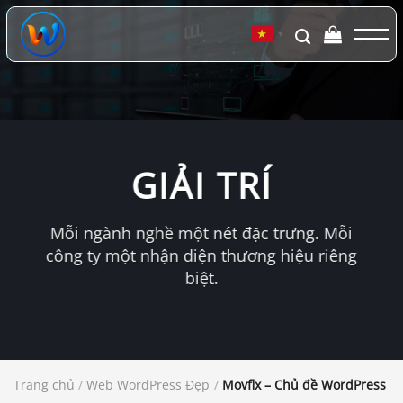
Chuyển
đến
▼
nội
dung
GIẢI TRÍ
Mỗi ngành nghề một nét đặc trưng. Mỗi
công ty một nhận diện thương hiệu riêng
biệt.
Trang chủ
/
Web WordPress Đẹp
/
Movflx – Chủ đề WordPress về