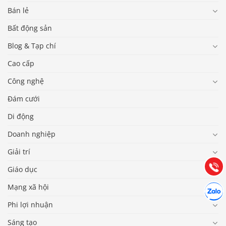
Bán lẻ
Bất động sản
Blog & Tạp chí
Cao cấp
Công nghệ
Đám cưới
Báo giá & Đặt hàng:
Di động
0903.976.769
Doanh nghiệp
Hướng dẫn & Hỗ trợ:
Giải trí
(028) 22.166.144
Tư vấn
Gọi cho
Giáo dục
Hợp tác
Mạng xã hội
Chát cù
Phi lợi nhuận
Sáng tạo