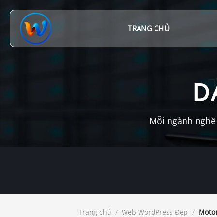
Chuyển
đến
nội
TRANG CHỦ
dung
D
Mỗi ngành nghề 
Trang chủ
/
Web WordPress Đẹp
/
Motors