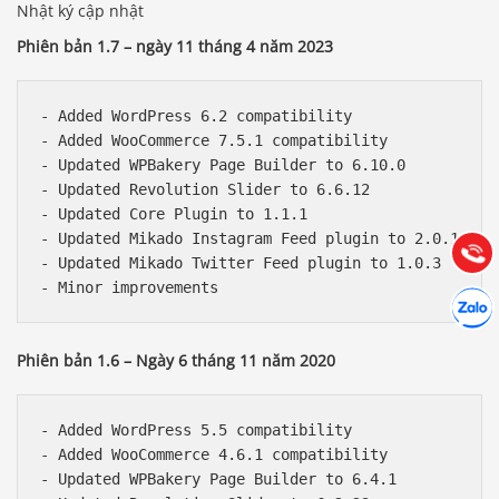
Nhật ký cập nhật
Phiên bản 1.7 – ngày 11 tháng 4 năm 2023
- Added WordPress 6.2 compatibility

Báo giá & Đặt hàng:
- Added WooCommerce 7.5.1 compatibility

0903.976.769
- Updated WPBakery Page Builder to 6.10.0

- Updated Revolution Slider to 6.6.12

Hướng dẫn & Hỗ trợ:
- Updated Core Plugin to 1.1.1

(028) 22.166.144
Tư vấn
- Updated Mikado Instagram Feed plugin to 2.0.1

Gọi cho
- Updated Mikado Twitter Feed plugin to 1.0.3

Hợp tác
Chát cù
Phiên bản 1.6 – Ngày 6 tháng 11 năm 2020
- Added WordPress 5.5 compatibility

- Added WooCommerce 4.6.1 compatibility

- Updated WPBakery Page Builder to 6.4.1
