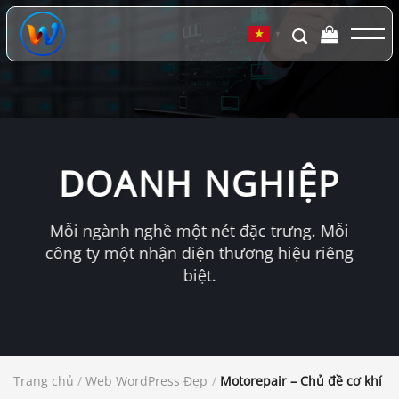
Chuyển
đến
▼
nội
dung
DOANH NGHIỆP
Mỗi ngành nghề một nét đặc trưng. Mỗi
công ty một nhận diện thương hiệu riêng
biệt.
Trang chủ
/
Web WordPress Đẹp
/
Motorepair – Chủ đề cơ khí ô 