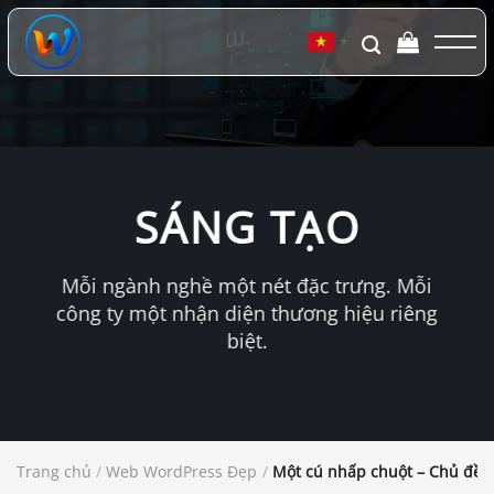
Chuyển
đến
▼
nội
dung
SÁNG TẠO
Mỗi ngành nghề một nét đặc trưng. Mỗi
công ty một nhận diện thương hiệu riêng
biệt.
Trang chủ
/
Web WordPress Đẹp
/
Một cú nhấp chuột – Chủ đề W