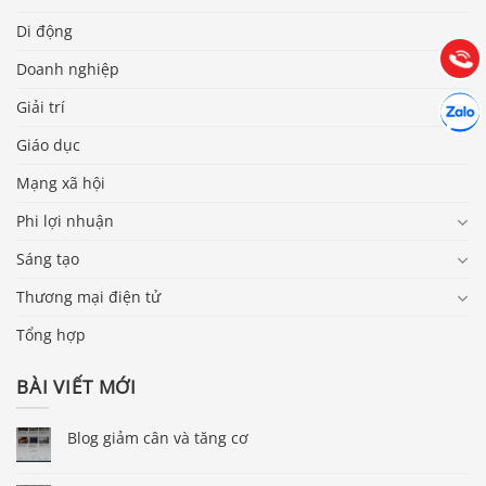
Hướng dẫn & Hỗ trợ:
Di động
(028) 22.166.144
Tư vấn
Gọi cho
Doanh nghiệp
Hợp tác
Giải trí
Chát cù
Giáo dục
Mạng xã hội
Phi lợi nhuận
Sáng tạo
Thương mại điện tử
Tổng hợp
BÀI VIẾT MỚI
Blog giảm cân và tăng cơ