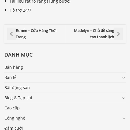
Tài liệu rất rõ ràng (Từng bước)
Hỗ trợ 24/7
Esmée – Cửa Hàng Thời
Madelyn – Chủ đề sáng
Trang
tạo thanh lịch
DANH MỤC
Bán hàng
Bán lẻ
Bất động sản
Blog & Tạp chí
Cao cấp
Báo giá & Đặt hàng:
0903.976.769
Công nghệ
Đám cưới