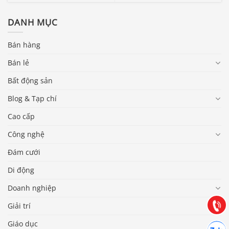
DANH MỤC
Bán hàng
Bán lẻ
Bất động sản
Blog & Tạp chí
Cao cấp
Công nghệ
Báo giá & Đặt hàng:
Đám cưới
0903.976.769
Di động
Hướng dẫn & Hỗ trợ:
Doanh nghiệp
(028) 22.166.144
Tư vấn
Gọi cho
Giải trí
Giáo dục
Hợp tác