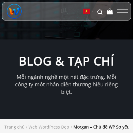
Chuyển
đến
▼
nội
dung
BLOG & TẠP CHÍ
Mỗi ngành nghề một nét đặc trưng. Mỗi
công ty một nhận diện thương hiệu riêng
biệt.
Trang chủ
/
Web WordPress Đẹp
/
Morgan – Chủ đề WP Sơ yếu lý