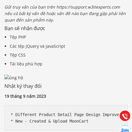
Gửi truy vấn của bạn trên https://support.w3itexperts.com
nếu có bất kỳ vấn đề hoặc vấn đề nào bạn đang gặp phải liên
quan đến sản phẩm này.
Bạn sẽ nhận được
Tệp PHP
Các tệp jQuery và JavaScript
Tệp CSS
Tài liệu phù hợp
Báo giá & Đặt hàng:
Nhật ký thay đổi
0903.976.769
19 tháng 9 năm 2023
Hướng dẫn & Hỗ trợ:
(028) 22.166.144
Tư vấn
* Different Product Detail Page Design Improvements

Gọi cho
Hợp tác
Chát cù