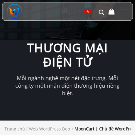
Chuyển
đến
▼
nội
dung
THƯƠNG MẠI
ĐIỆN TỬ
Mỗi ngành nghề một nét đặc trưng. Mỗi
công ty một nhận diện thương hiệu riêng
biệt.
Trang chủ
/
Web WordPress Đẹp
/
MoonCart | Chủ đề WordPre