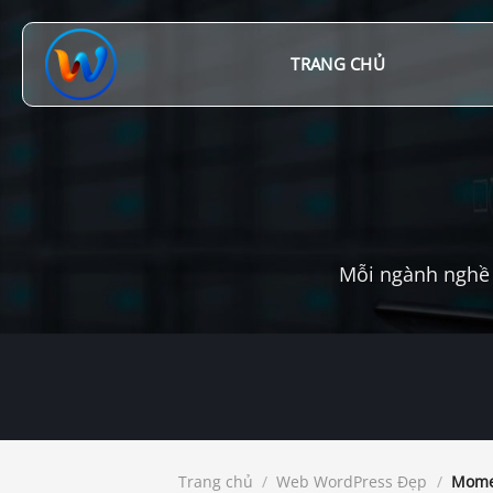
Chuyển
đến
nội
TRANG CHỦ
dung
Mỗi ngành nghề 
Trang chủ
/
Web WordPress Đẹp
/
Momen