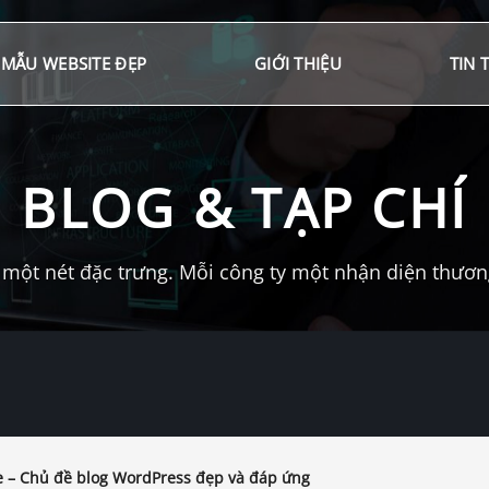
MẪU WEBSITE ĐẸP
GIỚI THIỆU
TIN 
BLOG & TẠP CHÍ
một nét đặc trưng. Mỗi công ty một nhận diện thương 
e – Chủ đề blog WordPress đẹp và đáp ứng