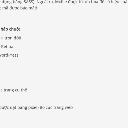
dựng bằng SASS). Ngoài ra, Mollie được tối ưu hóa để có hiệu suấ
các mã được bảo mật!
nhấp chuột
Í trọn đời!
 Retina
 WordPress
e
ác trang cụ thể
i
được đặt bằng pixel) Bố cục trang web