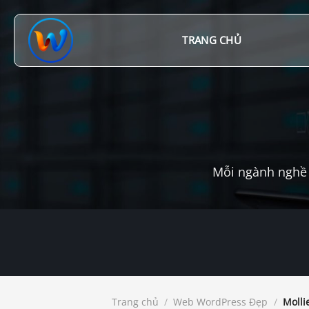
Chuyển
đến
nội
TRANG CHỦ
dung
Mỗi ngành nghề 
Trang chủ
/
Web WordPress Đẹp
/
Molli