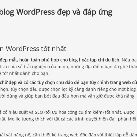
 blog WordPress đẹp và đáp ứng
ân WordPress tốt nhất
 đẹp mắt, hoàn toàn phù hợp cho blog hoặc tạp chí du lịch
. Nếu b
iết và chia sẻ trải nghiệm của mình, những địa điểm bạn đã ghé th
ề tốt nhất dành cho bạn.
 chữ đẹp và có các tùy chọn chu đáo để bạn tùy chỉnh trang web c
y chọn, tùy chọn đều được chọn lọc kỹ càng dành riêng cho một blog
gười dùng và giúp bạn bớt đau đầu hơn mà vẫn giữ được khả năng
 có hiệu suất và SEO (tối ưu hóa công cụ tìm kiếm) tốt nhất. Được
 Mollie tương thích với tất cả các trình duyệt hiện đại, phản hồi
i vật nặng nề, cần thiết kế trang web độc đáo với thiết lập dễ dà