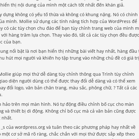
hiển thị nội dung của mình một cách tốt nhất đến khán giả.
y dựng không có yếu tố thừa và không có khung nặng. Nó có chính
của mình. Mollie sử dụng các tính năng tích hợp của WordPress để
ày có các tùy chọn chu đáo để bạn tùy chỉnh trang web của mình m
 với hàng trăm lựa chọn. Thay vào đó, tất cả các tùy chọn đều đượ
c của bạn.
ung nổi bật là nơi bạn hiển thị những bài viết hay nhất, hàng đầu 
thu hút mọi người và khiến họ tập trung vào những chủ đề có giá tr
ollie giúp mọi thứ dễ dàng tùy chỉnh thông qua Trình tùy chỉnh
giao diện người dùng có thể được thay đổi dễ dàng và có thể xem
thay đổi logo, văn bản chân trang, màu sắc, phông chữ, ? Tất cả các
u.
n hảo trên mọi màn hình. Nó tự động điều chỉnh bố cục cho màn
ng và thiết bị di động. Không chỉ bố cục mà cả văn bản cũng được
t nhất.
_s của wordpress.org và tuân theo các phương pháp hay nhất về
 một cơ sở mã rõ ràng, chắc chắn với mọi thứ được sắp xếp theo