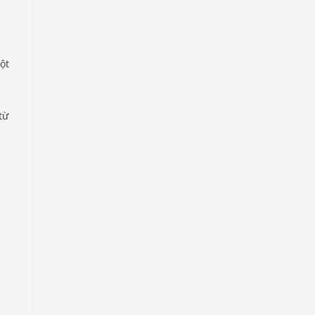
ột
c
từ
ị