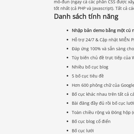
mô-đun (ngay cả các phần CSS được xây 
tốt nhất (cả PHP và Javascript). Tất cả 
Danh sách tính năng
Nhập bản demo bằng một cú 
Hỗ trợ 24/7 & Cập nhật MIỄN PH
Đáp ứng 100% và sẵn sàng cho
Tùy biến chủ đề trực tiếp của
Nhiều bố cục blog
5 bố cục tiêu đề
Hơn 600 phông chữ của Googl
Bố cục khác nhau trên tất cả c
Bài đăng đầy đủ rồi bố cục lướ
Toàn chiều rộng và Đóng hộp (
Bố cục blog cổ điển
Bố cục lưới