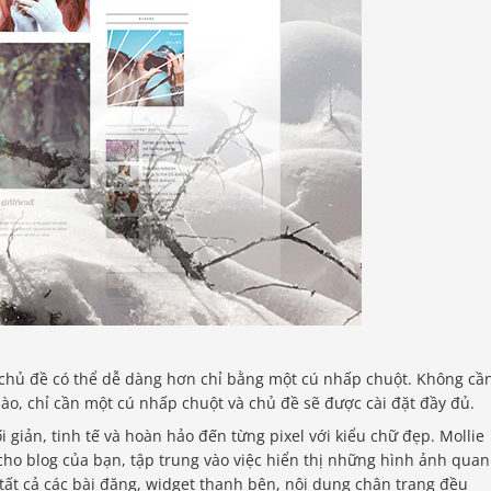
ặt chủ đề có thể dễ dàng hơn chỉ bằng một cú nhấp chuột. Không cầ
nào, chỉ cần một cú nhấp chuột và chủ đề sẽ được cài đặt đầy đủ.
ối giản, tinh tế và hoàn hảo đến từng pixel với kiểu chữ đẹp. Mollie
cho blog của bạn, tập trung vào việc hiển thị những hình ảnh quan
, tất cả các bài đăng, widget thanh bên, nội dung chân trang đều