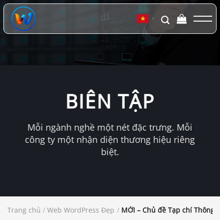
Chuyển
đến
▼
nội
dung
BIÊN TẬP
Mỗi ngành nghề một nét đặc trưng. Mỗi
công ty một nhận diện thương hiệu riêng
biệt.
Trang chủ
/
Web WordPress Đẹp
/
MỚI – Chủ đề Tạp chí Thông 