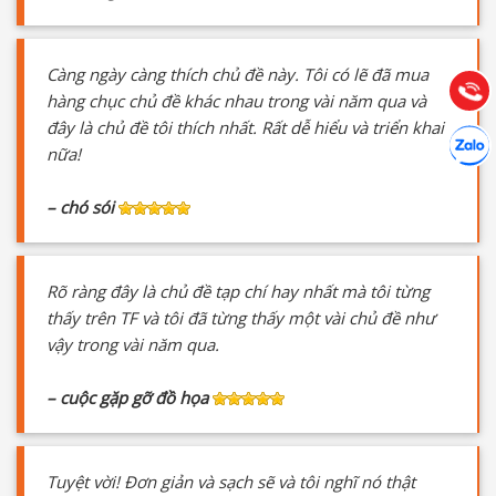
Hướng dẫn & Hỗ trợ:
(028) 22.166.144
Càng ngày càng thích chủ đề này. Tôi có lẽ đã mua
Tư vấn
Gọi cho
hàng chục chủ đề khác nhau trong vài năm qua và
đây là chủ đề tôi thích nhất. Rất dễ hiểu và triển khai
Hợp tác
Chát cù
nữa!
– chó sói
Rõ ràng đây là chủ đề tạp chí hay nhất mà tôi từng
thấy trên TF và tôi đã từng thấy một vài chủ đề như
vậy trong vài năm qua.
– cuộc gặp gỡ đồ họa
Tuyệt vời! Đơn giản và sạch sẽ và tôi nghĩ nó thật