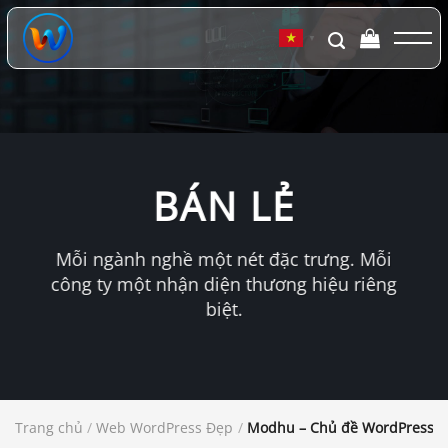
Chuyển
đến
▼
nội
dung
BÁN LẺ
Mỗi ngành nghề một nét đặc trưng. Mỗi
công ty một nhận diện thương hiệu riêng
biệt.
Trang chủ
/
Web WordPress Đẹp
/
Modhu – Chủ đề WordPress về