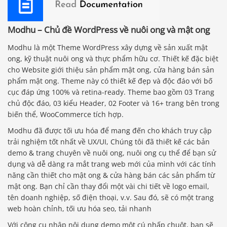
Modhu – Chủ đề WordPress về nuôi ong và mật ong
Modhu là một Theme WordPress xây dựng về sản xuất mật
ong, kỹ thuật nuôi ong và thực phẩm hữu cơ. Thiết kế đặc biệt
cho Website giới thiệu sản phẩm mật ong, cửa hàng bán sản
phẩm mật ong. Theme này có thiết kế đẹp và độc đáo với bố
cục đáp ứng 100% và retina-ready. Theme bao gồm 03 Trang
chủ độc đáo, 03 kiểu Header, 02 Footer và 16+ trang bên trong
biến thể, WooCommerce tích hợp.
Modhu đã được tối ưu hóa để mang đến cho khách truy cập
trải nghiệm tốt nhất về UX/UI, Chúng tôi đã thiết kế các bản
demo & trang chuyên về nuôi ong, nuôi ong cụ thể để bạn sử
dụng và dễ dàng ra mắt trang web mới của mình với các tính
năng cần thiết cho mật ong & cửa hàng bán các sản phẩm từ
mật ong. Bạn chỉ cần thay đổi một vài chi tiết về logo email,
tên doanh nghiệp, số điện thoại, v.v. Sau đó, sẽ có một trang
web hoàn chỉnh, tối ưu hóa seo, tải nhanh
Với công cụ nhập nội dung demo một cú nhấp chuột, bạn sẽ