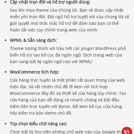
Cập nhật trọn đời và hỗ trợ người dùng:
Sau khi mua theme của chúng tôi. Bạn sẽ được cập nhật
miễn phí trọn đời. Đội ngũ hỗ trợ tuyệt vời của chúng tôi sẽ
giải quyết mọi thắc mắc hỗ trợ để đảm bảo bạn có thể
hoàn tất việc tùy chỉnh trang web của mình.
WPML & Sẵn sàng dịch:
Theme tương thích với hầu hết các plugin WordPress phổ
biến hỗ trợ tạo bố cục đa ngôn ngữ. Dịch trang web của
bạn sang bất kỳ ngôn ngữ nào với WPML!
WooCommerce tích hợp:
Cửa hàng trực tuyến là một phần rất quan trọng của web
hiện đại. Và tất nhiên chủ đề đi kèm với tích hợp
WooCommerce đầy đủ và thiết kế cửa hàng tùy chỉnh. Tạo
Báo giá & Đặt hàng:
cửa hàng của bạn dễ dàng và nhanh chóng và bắt đầu
0903.976.769
kiếm tiền trực tuyến với Byron. Để xem bố cục cửa hàng,
hãy kiểm tra bản demo chủ đề.
Hướng dẫn & Hỗ trợ:
Tùy chọn kiểu chữ nâng cao:
(028) 22.166.144
Tư vấn
Chọn bất kỳ thư viện phông chữ web nào của Google thông
Gọi cho