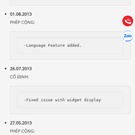
Hướng dẫn & Hỗ trợ:
01.08.2013
(028) 22.166.144
Tư vấn
Gọi cho
PHÉP CỘNG:
Hợp tác
Chát cù
-Language Feature added.
26.07.2013
CỐ ĐỊNH:
-Fixed issue with widget display
27.05.2013
PHÉP CỘNG: