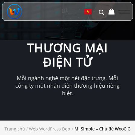
Chuyển
đến
▼
nội
dung
THƯƠNG MẠI
ĐIỆN TỬ
Mỗi ngành nghề một nét đặc trưng. Mỗi
công ty một nhận diện thương hiệu riêng
biệt.
Trang chủ
/
Web WordPress Đẹp
/
MJ Simple – Chủ đề WooC Co