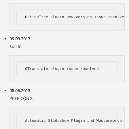
-OptionTree plugin new version issue resolved
09.09.2013
Sửa lỗi:
-QTranslate plugin issue resolved
08.06.2013
PHÉP CỘNG:
Báo giá & Đặt hàng:
0903.976.769
-Automatic Slideshow Plugin and Woocommerce Ne