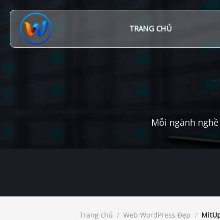
Chuyển
đến
nội
TRANG CHỦ
dung
Mỗi ngành nghề 
Trang chủ
/
Web WordPress Đẹp
/
MitUp