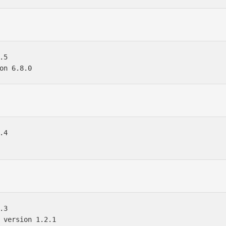
5

4

3

 version 1.2.1
