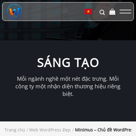
Chuyển
đến
▼
nội
dung
SÁNG TẠO
Mỗi ngành nghề một nét đặc trưng. Mỗi
công ty một nhận diện thương hiệu riêng
biệt.
Trang chủ
/
Web WordPress Đẹp
/
Minimus – Chủ đề WordPress 