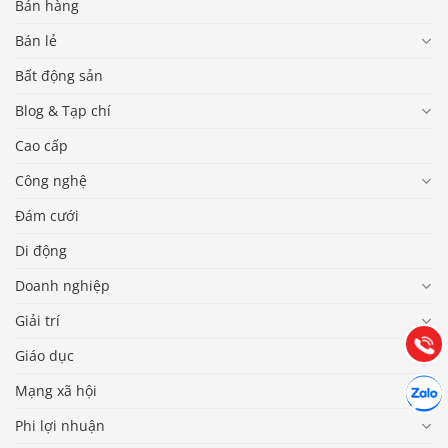
Bán hàng
Bán lẻ
Bất động sản
Blog & Tạp chí
Cao cấp
Công nghệ
Đám cưới
Báo giá & Đặt hàng:
0903.976.769
Di động
Doanh nghiệp
Hướng dẫn & Hỗ trợ:
Giải trí
(028) 22.166.144
Tư vấn
Gọi cho
Giáo dục
Hợp tác
Mạng xã hội
Chát cù
Phi lợi nhuận