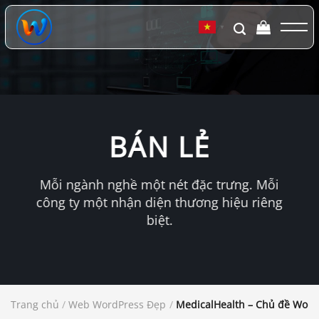
Chuyển
đến
▼
nội
dung
BÁN LẺ
Mỗi ngành nghề một nét đặc trưng. Mỗi
công ty một nhận diện thương hiệu riêng
biệt.
Trang chủ
/
Web WordPress Đẹp
/
MedicalHealth – Chủ đề Word