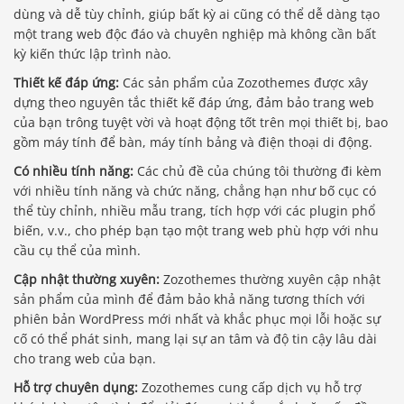
dùng và dễ tùy chỉnh, giúp bất kỳ ai cũng có thể dễ dàng tạo
một trang web độc đáo và chuyên nghiệp mà không cần bất
kỳ kiến ​​thức lập trình nào.
Thiết kế đáp ứng:
Các sản phẩm của Zozothemes được xây
dựng theo nguyên tắc thiết kế đáp ứng, đảm bảo trang web
của bạn trông tuyệt vời và hoạt động tốt trên mọi thiết bị, bao
gồm máy tính để bàn, máy tính bảng và điện thoại di động.
Có nhiều tính năng:
Các chủ đề của chúng tôi thường đi kèm
với nhiều tính năng và chức năng, chẳng hạn như bố cục có
thể tùy chỉnh, nhiều mẫu trang, tích hợp với các plugin phổ
biến, v.v., cho phép bạn tạo một trang web phù hợp với nhu
cầu cụ thể của mình.
Cập nhật thường xuyên:
Zozothemes thường xuyên cập nhật
sản phẩm của mình để đảm bảo khả năng tương thích với
phiên bản WordPress mới nhất và khắc phục mọi lỗi hoặc sự
cố có thể phát sinh, mang lại sự an tâm và độ tin cậy lâu dài
cho trang web của bạn.
Hỗ trợ chuyên dụng:
Zozothemes cung cấp dịch vụ hỗ trợ