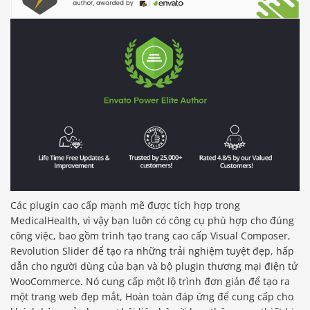
Các plugin cao cấp mạnh mẽ được tích hợp trong
MedicalHealth, vì vậy bạn luôn có công cụ phù hợp cho đúng
công việc, bao gồm trình tạo trang cao cấp Visual Composer,
Revolution Slider để tạo ra những trải nghiệm tuyệt đẹp, hấp
dẫn cho người dùng của bạn và bộ plugin thương mại điện tử
WooCommerce. Nó cung cấp một lộ trình đơn giản để tạo ra
một trang web đẹp mắt, Hoàn toàn đáp ứng để cung cấp cho