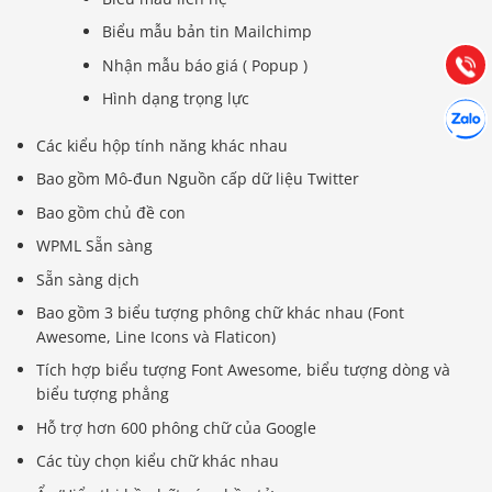
Hướng dẫn & Hỗ trợ:
Biểu mẫu bản tin Mailchimp
(028) 22.166.144
Tư vấn
Gọi cho
Nhận mẫu báo giá ( Popup )
Hình dạng trọng lực
Hợp tác
Chát cù
Các kiểu hộp tính năng khác nhau
Bao gồm Mô-đun Nguồn cấp dữ liệu Twitter
Bao gồm chủ đề con
WPML Sẵn sàng
Sẵn sàng dịch
Bao gồm 3 biểu tượng phông chữ khác nhau (Font
Awesome, Line Icons và Flaticon)
Tích hợp biểu tượng Font Awesome, biểu tượng dòng và
biểu tượng phẳng
Hỗ trợ hơn 600 phông chữ của Google
Các tùy chọn kiểu chữ khác nhau