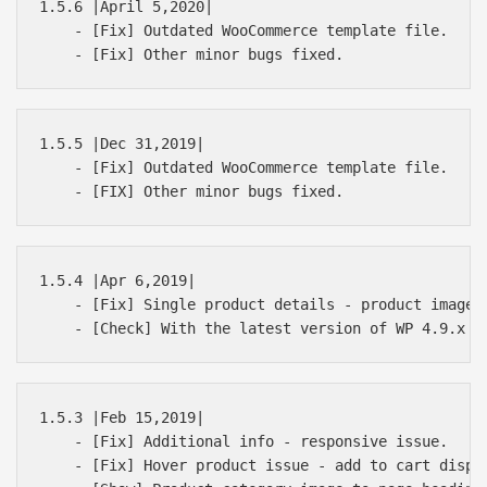
1.5.6 |April 5,2020|

    - [Fix] Outdated WooCommerce template file.

1.5.5 |Dec 31,2019|

    - [Fix] Outdated WooCommerce template file.

1.5.4 |Apr 6,2019|

    - [Fix] Single product details - product image p
1.5.3 |Feb 15,2019|

    - [Fix] Additional info - responsive issue.

    - [Fix] Hover product issue - add to cart displa