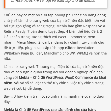
Umbra trước khi cài đặt và thiết lập chủ đề Mebla.
Chủ đề này có một bộ sưu tập phong phú các tính năng đáng
chú ý sẽ làm cho trang web của bạn trở nên đặc biệt hơn với
bố cục gọn gàng và sang trọng. Mebla bao gồm Responsive &
Retina Ready, 7 bản demo tuyệt đẹp, 4 biến thể tiêu đề & 2
kiểu chân trang, tương thích với WooC Commerce, xem
nhanh, Mega Menu, 2 loại bài đăng tùy chỉnh, tùy chỉnh chủ
đề trực tiếp, plugin cao cấp tích hợp (Slider Revolution,
WPBakery Page Builder, Mailchimp cho WP, WPML) và hơn thế
nữa.
Làm cho trang web Thương mại điện tử của bạn trở nên độc
đáo và có ý nghĩa quan trọng đối với doanh nghiệp của bạn,
cùng với
Mebla – Chủ đề WordPress WooC Commerce đa khái
niệm
. Với vô số cài đặt có thể tùy chỉnh, việc tùy chỉnh trang
web sẽ cực kỳ dễ dàng.
Bây giờ hãy kiểm tra một số tính năng mạnh mẽ của nó dưới
đây!
Mebla là Chủ đề WordPress cao cấp dành cho cửa hàng