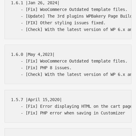
1.6.1 |Jan 26, 2024|

    - [Fix] WooCommerce Outdated template files.

    - [Update] The 3rd plugins WPBakery Page Builder
    - [FIX] Other styling issues fixed.

1.6.0 |May 4,2023|

    - [Fix] WooCommerce Outdated template files.

    - [Fix] PHP 8 issues.

1.5.7 |April 15,2020|

    - [Fix] Error displaying HTML on the cart page.
