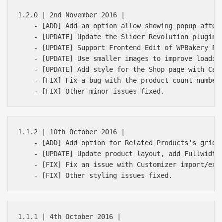
1.2.0 | 2nd November 2016 |

    - [ADD] Add an option allow showing popup after 
    - [UPDATE] Update the Slider Revolution plugin t
    - [UPDATE] Support Frontend Edit of WPBakery Pag
    - [UPDATE] Use smaller images to improve loading
    - [UPDATE] Add style for the Shop page with Cate
    - [FIX] Fix a bug with the product count number 
1.1.2 | 10th October 2016 |

    - [ADD] Add option for Related Products's grid c
    - [UPDATE] Update product layout, add Fullwidth/
    - [FIX] Fix an issue with Customizer import/expo
1.1.1 | 4th October 2016 |
