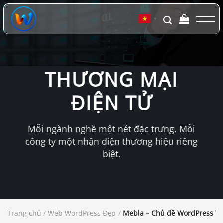
Chuyển
đến
▼
nội
dung
THƯƠNG MẠI
ĐIỆN TỬ
Mỗi ngành nghề một nét đặc trưng. Mỗi
công ty một nhận diện thương hiệu riêng
biệt.
Trang chủ
/
Web WordPress Đẹp
/
Mebla – Chủ đề WordPress W