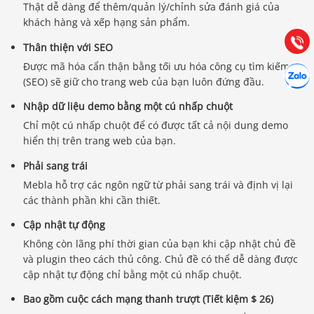
Thật dễ dàng để thêm/quản lý/chỉnh sửa đánh giá của
Hướng dẫn & Hỗ trợ:
khách hàng và xếp hạng sản phẩm.
(028) 22.166.144
Tư vấn
Gọi cho
Thân thiện với SEO
Được mã hóa cẩn thận bằng tối ưu hóa công cụ tìm kiếm
Hợp tác
Chát cù
(SEO) sẽ giữ cho trang web của bạn luôn đứng đầu.
Nhập dữ liệu demo bằng một cú nhấp chuột
Chỉ một cú nhấp chuột để có được tất cả nội dung demo
hiển thị trên trang web của bạn.
Phải sang trái
Mebla hỗ trợ các ngôn ngữ từ phải sang trái và định vị lại
các thành phần khi cần thiết.
Cập nhật tự động
Không còn lãng phí thời gian của bạn khi cập nhật chủ đề
và plugin theo cách thủ công. Chủ đề có thể dễ dàng được
cập nhật tự động chỉ bằng một cú nhấp chuột.
Bao gồm cuộc cách mạng thanh trượt (Tiết kiệm $ 26)