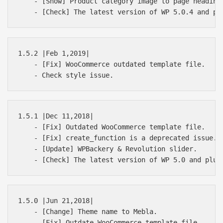
    - [Show] Product category image to page heading.
1.5.2 |Feb 1,2019|

    - [Fix] WooCommerce outdated template file.

1.5.1 |Dec 11,2018|

    - [Fix] Outdated WooCommerce template file.

    - [Fix] create_function is a deprecated issue.

    - [Update] WPBackery & Revolution slider.

1.5.0 |Jun 21,2018|

    - [Change] Theme name to Mebla.

    - [Fix] Outdate WooCommerce template file.
