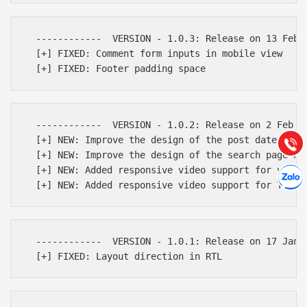
  ------------  VERSION - 1.0.3: Release on 13 Feb 2
  [+] FIXED: Comment form inputs in mobile view

Báo giá & Đặt hàng:
0903.976.769
Hướng dẫn & Hỗ trợ:
  ------------  VERSION - 1.0.2: Release on 2 Feb 20
(028) 22.166.144
Tư vấn
  [+] NEW: Improve the design of the post date in si
Gọi cho
  [+] NEW: Improve the design of the search page hea
Hợp tác
  [+] NEW: Added responsive video support for videos
Chát cù
  ------------  VERSION - 1.0.1: Release on 17 Jan 2