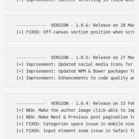
  ------------  VERSION - 1.0.6: Release on 28 March
  ------------  VERSION - 1.0.5: Release on 27 March
  [+] Improvement: Updated social media Icons for mo
  [+] Improvement: Updated NPM & Bower packages for 
  ------------  VERSION - 1.0.4: Release on 15 Feb 2
  [+] NEW: Make the author image click-able to impro
  [+] NEW: Make Next & Previous post pagination to b
  [+] FIXED: Categories space issue in mobile view
