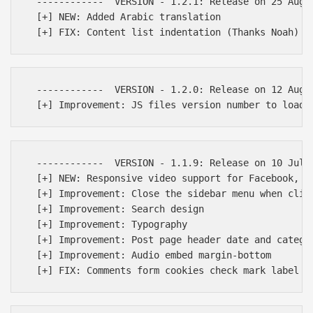
  ------------  VERSION - 1.2.1: Release on 25 Augus
  [+] NEW: Added Arabic translation

  ------------  VERSION - 1.2.0: Release on 12 Augus
  ------------  VERSION - 1.1.9: Release on 10 July 
  [+] NEW: Responsive video support for Facebook, Tw
  [+] Improvement: Close the sidebar menu when click
  [+] Improvement: Search design

  [+] Improvement: Typography

  [+] Improvement: Post page header date and categor
  [+] Improvement: Audio embed margin-bottom
