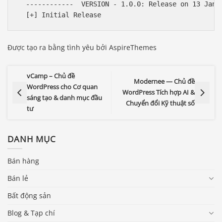
  ------------  VERSION - 1.0.0: Release on 13 Jan 2
Được tạo ra bằng tình yêu bởi AspireThemes
vCamp – Chủ đề
Modernee — Chủ đề
WordPress cho Cơ quan
WordPress Tích hợp AI &
sáng tạo & danh mục đầu
Chuyển đổi Kỹ thuật số
tư
DANH MỤC
Bán hàng
Bán lẻ
Bất động sản
Blog & Tạp chí