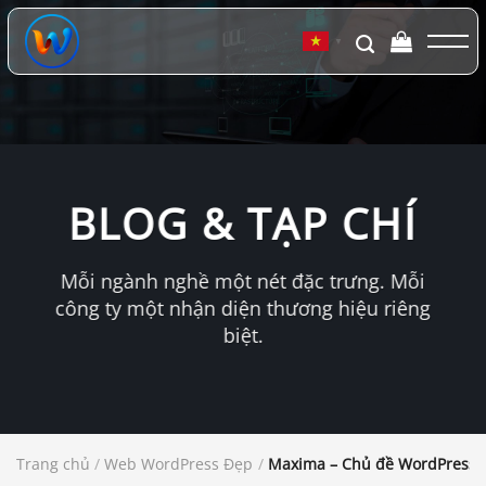
Chuyển
đến
▼
nội
dung
BLOG & TẠP CHÍ
Mỗi ngành nghề một nét đặc trưng. Mỗi
công ty một nhận diện thương hiệu riêng
biệt.
Trang chủ
/
Web WordPress Đẹp
/
Maxima – Chủ đề WordPress dà