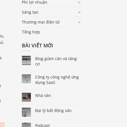
Phi lợi nhuận
Sáng tạo
Thương mại điện tử
Tổng hợp
ến,
hủ
BÀI VIẾT MỚI
a
Blog giảm cân và tăng
cơ
Công ty công nghệ ứng
dụng SaaS
h
Nhà văn
i
Đại lý bất động sản
Podcast