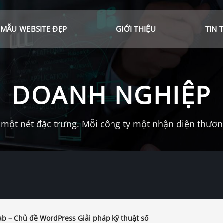
MẪU WEBSITE ĐẸP
GIỚI THIỆU
TIN 
DOANH NGHIỆP
một nét đặc trưng. Mỗi công ty một nhận diện thương 
b – Chủ đề WordPress Giải pháp kỹ thuật số