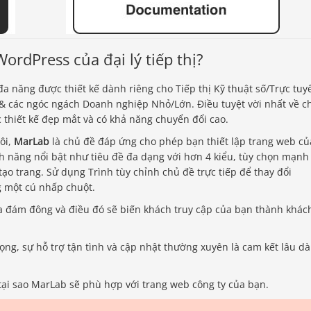
rdPress của đại lý tiếp thị?
a năng được thiết kế dành riêng cho Tiếp thị Kỹ thuật số/Trực tuy
 & các ngóc ngách Doanh nghiệp Nhỏ/Lớn. Điều tuyệt vời nhất về c
 thiết kế đẹp mắt và có khả năng chuyển đổi cao.
ôi,
MarLab
là chủ đề đáp ứng cho phép bạn thiết lập trang web củ
h năng nổi bật như tiêu đề đa dạng với hơn 4 kiểu, tùy chọn mạnh
tạo trang. Sử dụng Trình tùy chỉnh chủ đề trực tiếp để thay đổi
g một cú nhấp chuột.
a đám đông và điều đó sẽ biến khách truy cập của bạn thành khác
g, sự hỗ trợ tận tình và cập nhật thường xuyên là cam kết lâu dà
tại sao MarLab sẽ phù hợp với trang web công ty của bạn.