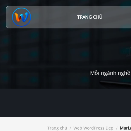
Chuyển
đến
nội
TRANG CHỦ
dung
Mỗi ngành nghề 
Trang chủ
/
Web WordPress Đẹp
/
MarLa