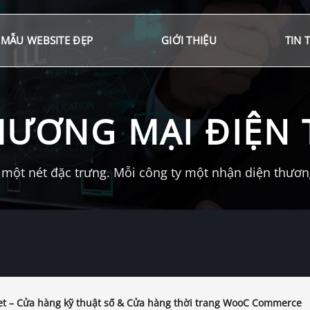
MẪU WEBSITE ĐẸP
GIỚI THIỆU
TIN 
HƯƠNG MẠI ĐIỆN 
một nét đặc trưng. Mỗi công ty một nhận diện thương 
t – Cửa hàng kỹ thuật số & Cửa hàng thời trang WooC Commerce