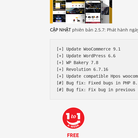
CẬP NHẬT
phiên bản 2.5.7: Phát hành ngày
[+] Update WooCommerce 9.1

[+] Update WordPress 6.6

[+] WP Bakery 7.8

[+] Revolution 6.7.16

[+] Update compatible Hpos woocom
[#] Bug fix: Fixed bugs in PHP 8.