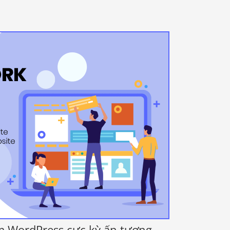
 WordPress cực kỳ ấn tượng