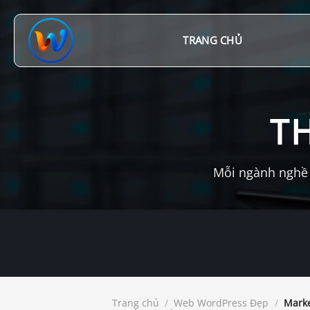
Chuyển
đến
nội
TRANG CHỦ
dung
T
Mỗi ngành nghề 
Trang chủ
/
Web WordPress Đẹp
/
Marke