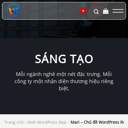
Chuyển
đến
▼
nội
dung
SÁNG TẠO
Mỗi ngành nghề một nét đặc trưng. Mỗi
công ty một nhận diện thương hiệu riêng
biệt.
Trang chủ
/
Web WordPress Đẹp
/
Mari – Chủ đề WordPress Res