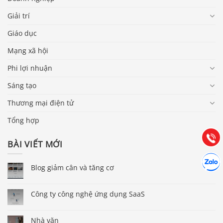
Giải trí
Giáo dục
Mạng xã hội
Phi lợi nhuận
Báo giá & Đặt hàng:
Sáng tạo
0903.976.769
Thương mại điện tử
Hướng dẫn & Hỗ trợ:
Tổng hợp
(028) 22.166.144
Tư vấn
Gọi cho
BÀI VIẾT MỚI
Hợp tác
Chát cù
Blog giảm cân và tăng cơ
Công ty công nghệ ứng dụng SaaS
Nhà văn