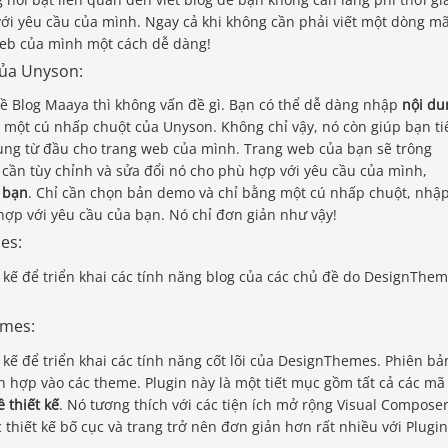
với yêu cầu của mình. Ngay cả khi không cần phải viết một dòng m
web của mình một cách dễ dàng!
của Unyson:
ề Blog Maaya thì không vấn đề gì. Bạn có thể dễ dàng nhập
nội du
một cú nhấp chuột của Unyson. Không chỉ vậy, nó còn giúp bạn ti
dung từ đầu cho trang web của mình. Trang web của bạn sẽ trông
 cần tùy chỉnh và sửa đổi nó cho phù hợp với yêu cầu của mình,
 bạn
. Chỉ cần chọn bản demo và chỉ bằng một cú nhấp chuột, nhậ
 hợp với yêu cầu của bạn. Nó chỉ đơn giản như vậy!
es:
 kế để triển khai các tính năng blog của các chủ đề do DesignThe
emes:
kế để triển khai các tính năng cốt lõi của DesignThemes. Phiên bả
 hợp vào các theme. Plugin này là một tiết mục gồm tất cả các mã
 thiết kế
. Nó tương thích với các tiện ích mở rộng Visual Compose
c thiết kế bố cục và trang trở nên đơn giản hơn rất nhiều với Plugin