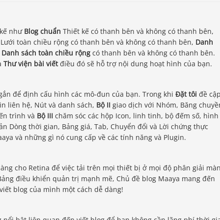
 kế như
Blog chuẩn
Thiết kế có thanh bên và không có thanh bên,
Lưới toàn chiều rộng có thanh bên và không có thanh bên,
Danh
,
Danh sách toàn chiều rộng
có thanh bên và không có thanh bên.
à
Thư viện bài viết
điều đó sẽ hỗ trợ nội dung hoạt hình của bạn.
ắn để định cấu hình các mô-đun của bạn. Trong khi
Đặt tôi
đề cậ
in liên hệ, Nút và danh sách,
Bộ II
giao dịch với Nhóm, Băng chuyề
iến trình và
Bộ III
chăm sóc các hộp Icon, linh tinh, bộ đếm số, hình
ản Dòng thời gian, Bảng giá, Tab, Chuyển đổi và Lời chứng thực
aya và những gì nó cung cấp về các tính năng và Plugin.
g cho Retina để việc tải trên mọi thiết bị ở mọi độ phân giải mà
 Bảng điều khiển quản trị mạnh mẽ, Chủ đề blog Maaya mang đến
viết blog của mình một cách dễ dàng!
nổi bật liên quan đến viết blog để bạn không cần lãng phí thời gi