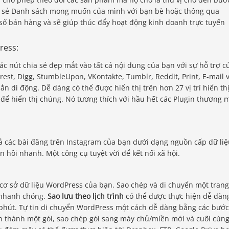
a sẻ Danh sách mong muốn của mình với bạn bè hoặc thông qua
số bán hàng và sẽ giúp thúc đẩy hoạt động kinh doanh trực tuyến
ress:
ác nút chia sẻ đẹp mắt vào tất cả nội dung của bạn với sự hỗ trợ c
erest, Digg, StumbleUpon, VKontakte, Tumblr, Reddit, Print, E-mail 
ắn di động. Dễ dàng có thể được hiển thị trên hơn 27 vị trí hiển th
 hiển thị chúng. Nó tương thích với hầu hết các Plugin thương 
cả các bài đăng trên Instagram của bạn dưới dạng nguồn cấp dữ li
n hồi nhanh. Một công cụ tuyệt vời để kết nối xã hội.
à cơ sở dữ liệu WordPress của bạn. Sao chép và di chuyển một trang
h nhanh chóng.
Sao lưu theo lịch trình
có thể được thực hiện dễ dàn
i phút. Tự tin di chuyển WordPress một cách dễ dàng bằng các bước
n thành một gói, sao chép gói sang máy chủ/miền mới và cuối cùn