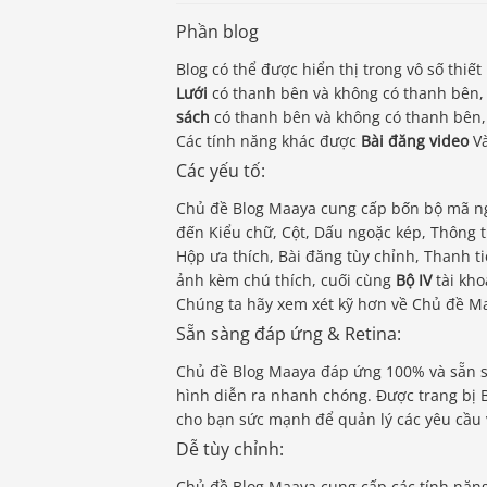
Phần blog
Blog có thể được hiển thị trong vô số thiết
Lưới
có thanh bên và không có thanh bên, 
sách
có thanh bên và không có thanh bên
Các tính năng khác được
Bài đăng video
V
Các yếu tố:
Chủ đề Blog Maaya cung cấp bốn bộ mã ng
đến Kiểu chữ, Cột, Dấu ngoặc kép, Thông t
Hộp ưa thích, Bài đăng tùy chỉnh, Thanh t
ảnh kèm chú thích, cuối cùng
Bộ IV
tài kho
Chúng ta hãy xem xét kỹ hơn về Chủ đề Ma
Sẵn sàng đáp ứng & Retina:
Chủ đề Blog Maaya đáp ứng 100% và sẵn sàn
hình diễn ra nhanh chóng. Được trang bị
cho bạn sức mạnh để quản lý các yêu cầu 
Dễ tùy chỉnh:
Chủ đề Blog Maaya cung cấp các tính năng 