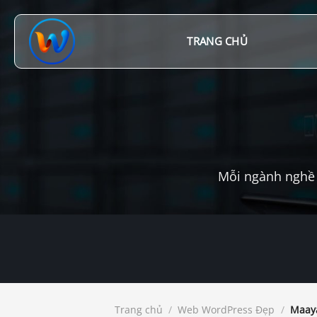
Chuyển
đến
nội
TRANG CHỦ
dung
Mỗi ngành nghề 
Trang chủ
/
Web WordPress Đẹp
/
Maaya