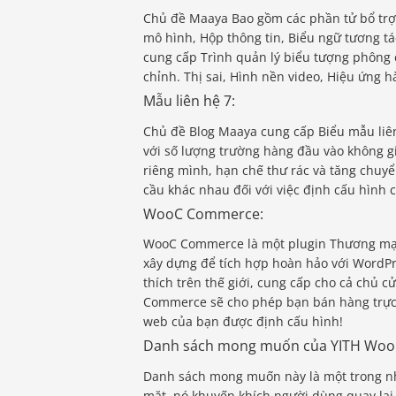
Chủ đề Maaya Bao gồm các phần tử bổ trợ 
mô hình, Hộp thông tin, Biểu ngữ tương tác
cung cấp Trình quản lý biểu tượng phông 
chỉnh. Thị sai, Hình nền video, Hiệu ứng 
Mẫu liên hệ 7:
Chủ đề Blog Maaya cung cấp Biểu mẫu liên
với số lượng trường hàng đầu vào không g
riêng mình, hạn chế thư rác và tăng chuyể
cầu khác nhau đối với việc định cấu hình c
WooC Commerce:
WooC Commerce là một plugin Thương mại
xây dựng để tích hợp hoàn hảo với WordP
thích trên thế giới, cung cấp cho cả chủ 
Commerce sẽ cho phép bạn bán hàng trực t
web của bạn được định cấu hình!
Danh sách mong muốn của YITH Wo
Danh sách mong muốn này là một trong nh
mặt, nó khuyến khích người dùng quay lại