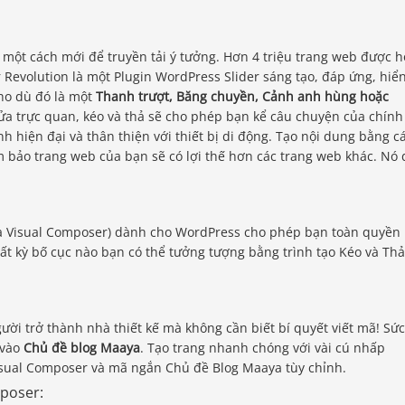
 một cách mới để truyền tải ý tưởng. Hơn 4 triệu trang web được h
r Revolution là một Plugin WordPress Slider sáng tạo, đáp ứng, hiể
ho dù đó là một
Thanh trượt, Băng chuyền, Cảnh anh hùng hoặc
sửa trực quan, kéo và thả sẽ cho phép bạn kể câu chuyện của chính
nh hiện đại và thân thiện với thiết bị di động. Tạo nội dung bằng c
m bảo trang web của bạn sẽ có lợi thế hơn các trang web khác. Nó 
là Visual Composer) dành cho WordPress cho phép bạn toàn quyền
ất kỳ bố cục nào bạn có thể tưởng tượng bằng trình tạo Kéo và Thả
ười trở thành nhà thiết kế mà không cần biết bí quyết viết mã! Sức
 vào
Chủ đề blog Maaya
. Tạo trang nhanh chóng với vài cú nhấp
Visual Composer và mã ngắn Chủ đề Blog Maaya tùy chỉnh.
mposer: