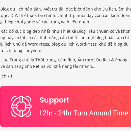
log du lịch hấp dẫn. Một ưu đãi đặc biệt dành cho Du lịch, ẩm th
ục, DIY, thể thao, tài chính, chính trị, nuôi dạy con cái, kinh doan
ng, blog chơi game và các trang web liên quan.
ị các bố cục blog đẹp nhất như Thiết kế Blog Tiêu chuẩn có và khô
ng này có tất cả các tính năng cần thiết cho một blog hoặc tạp chí
 du lịch Chủ đề WordPress, blog du lịch WordPress, chủ đề blog du
du lịch, blog chuyến đi
 của Trang chủ là Thời trang, Làm đẹp, Ẩm thực, Du lịch & Phong
và sẵn sàng cho Retina với khả năng tải nhanh…