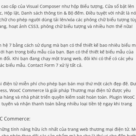
cao cấp của Visual Composer như hộp Biểu tượng, Cửa sổ bật lên
, Hộp lật, Danh sách thông tin & Bộ đếm. Điều tuyệt vời nhất là nó
chữ cho phép người dùng tải lên/xóa các phông chữ biểu tượng tù
hàng, hoạt ảnh CSS3, phông chữ biểu tượng và nhiều hơn thế nữa!
 hệ 7 bằng cách sử dụng mà bạn có thể thiết kế bao nhiêu biểu 
iới hạn trong biểu mẫu của bạn. Bạn có thể thiết kế biểu mẫu của
n đổi. Khi bạn đang chạy một trang web, đôi khi có thể có các yêu
ác biểu mẫu. Contact Form 7 xử lý tất cả.
 điện tử miễn phí cho phép bạn bán mọi thứ một cách đẹp đẽ. Đ
ress, WooC Commerce là giải pháp Thương mại điện tử được yêu
cửa hàng và nhà phát triển quyền kiểm soát hoàn toàn. Plugin WooC
uyến và nhận thanh toán bằng nhiều loại tiền tệ ngay khi trang
oC Commerce:
ững tính năng hữu ích nhất của trang web thương mại điện tử. M
, cho phép theo dõi các sản phẩm mà họ cho là thú vị cho đến bướ